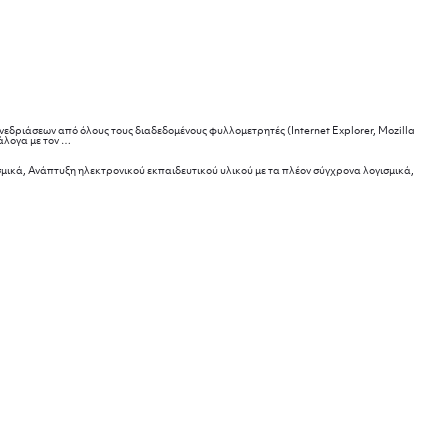
νεδριάσεων από όλους τους διαδεδομένους φυλλομετρητές (Internet Explorer, Mozilla
Χαρακτηριστικά
άλογα με τον
…
live
streaming:
μικά, Ανάπτυξη ηλεκτρονικού εκπαιδευτικού υλικού με τα πλέον σύγχρονα λογισμικά,