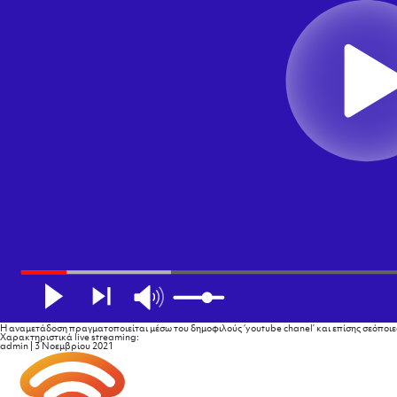
Η αναμετάδοση πραγματοποιείται μέσω του δημοφιλούς ‘youtube chanel’ και επίσης σεόποιες κ
Χαρακτηριστικά live streaming:
admin
|
3 Νοεμβρίου 2021