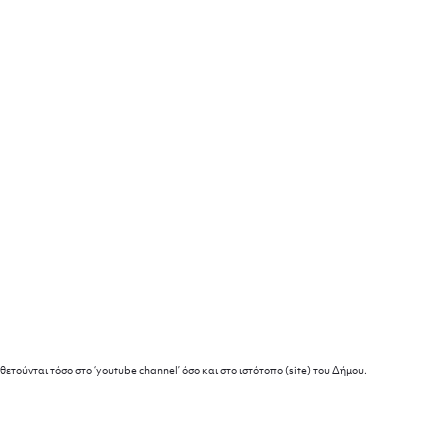
τούνται τόσο στο ‘youtube channel’ όσο και στο ιστότοπο (site) του Δήμου.