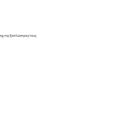
king της ξαπλώστρας τους