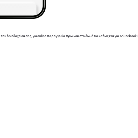
ν του ξενοδοχείου σας, γιαonline παραγγελία πρωινού στο δωμάτιο καθώς και για onlineboo