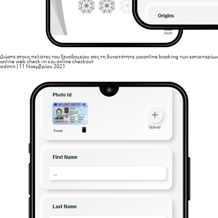
Δώστε στους πελάτες του ξενοδοχείου σας τη δυνατότητα γιαonline booking των εστιατορίω
οnline web check-in και online checkout
admin
|
11 Νοεμβρίου 2021