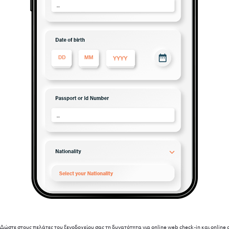
Δώστε στους πελάτες του ξενοδοχείου σας τη δυνατότητα για οnline web check-in και online 