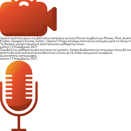
Υψηλή ποιότητα ήχου και βέλτιστη πιστότητα εικόνας Player συμβατό με iPhone, iPad, And
Firefox, Google Chrome, Safari, Opera) Πλήρη επίσημα στατιστικά στοιχεία μετά το τέλος
Τα βασικά χαρακτηριστικά ηλεκτρονικών μαθημάτων είναι:
admin
|
3 Νοεμβρίου 2021
Περιβάλλον μαθήματος φιλικό προς τον χρήστη, Χρήση διαδραστικών στοιχείων όπως βίντεο,
Ανάπτυξη ηλεκτρονικού εκπαιδευτικού υλικού με τα πλέον σύγχρονα λογισμικά,
Δυνατότητα καταγραφής
admin
|
3 Νοεμβρίου 2021