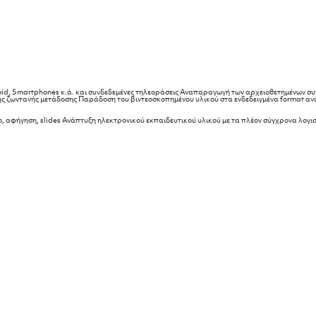
roid, Smartphones κ.ά. και συνδεδεμένες τηλεοράσεις Αναπαραγωγή των αρχειοθετημένων συ
 της ζωντανής μετάδοσης Παράδοση του βιντεοσκοπημένου υλικού στα ενδεδειγμένα format αν
 αφήγηση, slides Ανάπτυξη ηλεκτρονικού εκπαιδευτικού υλικού με τα πλέον σύγχρονα λογισ