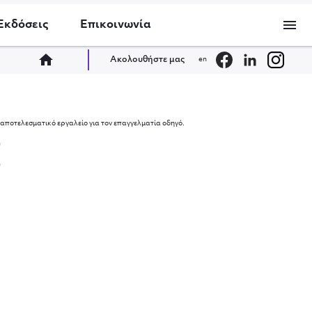
menu
Εκδόσεις
Επικοινωνία
home
Ακολουθήστε μας
en
αποτελεσματικό εργαλείο για τον επαγγελματία οδηγό.
u
u