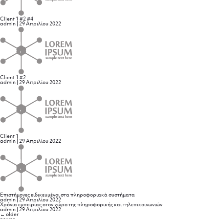
Client 1 #2 #4
admin
|
29 Απριλίου 2022
Client 1 #2
admin
|
29 Απριλίου 2022
Client 1
admin
|
29 Απριλίου 2022
Επιστήμονες ειδικευμένοι στα πληροφοριακά συστήματα
admin
|
29 Απριλίου 2022
Χρόνια εμπειρίας στον χώρο της πληροφορικής και τηλεπικοινωνιών
admin
|
29 Απριλίου 2022
Πλοήγηση
←
older