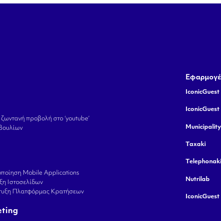
Εφαρμογέ
IconicGuest 
IconicGuest
 ζωντανή προβολή στο ‘youtube’
Municipalit
βουλίων
Taxaki
Telephonak
ποίηση Mobile Applications
Nutrilab
ξη Ιστοσελίδων
πτυξη Πλατφόρμας Κρατήσεων
IconicGuest
eting