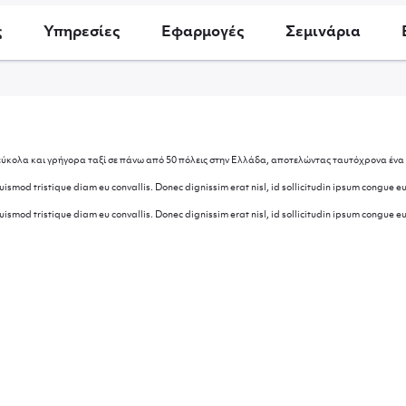
ς
Υπηρεσίες
Εφαρμογές
Σεμινάρια
εύκολα και γρήγορα ταξί σε πάνω από 50 πόλεις στην Ελλάδα, αποτελώντας ταυτόχρονα ένα 
ismod tristique diam eu convallis. Donec dignissim erat nisl, id sollicitudin ipsum congue e
ismod tristique diam eu convallis. Donec dignissim erat nisl, id sollicitudin ipsum congue e