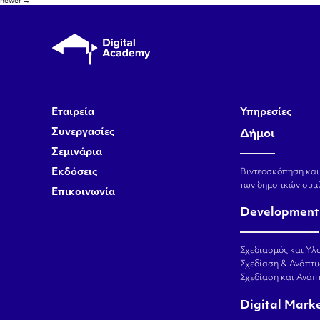
άρθρων
newer
→
Εταιρεία
Υπηρεσίες
Συνεργασίες
Δήμοι
Σεμινάρια
Εκδόσεις
Βιντεοσκόπηση και
των δημοτικών συμ
Επικοινωνία
Development
Σχεδιασμός και Υλο
Σχεδίαση & Ανάπτυ
Σχεδίαση και Ανά
Digital Mark