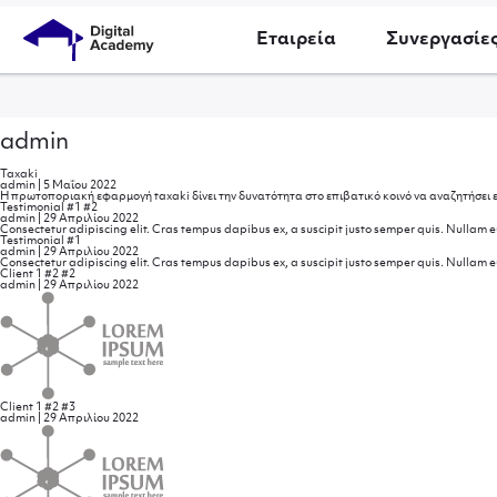
Εταιρεία
Συνεργασίε
admin
Taxaki
admin
|
5 Μαΐου 2022
H πρωτοποριακή εφαρμογή taxaki δίνει την δυνατότητα στο επιβατικό κοινό να αναζητήσει 
Testimonial #1 #2
admin
|
29 Απριλίου 2022
Consectetur adipiscing elit. Cras tempus dapibus ex, a suscipit justo semper quis. Nullam eu
Testimonial #1
admin
|
29 Απριλίου 2022
Consectetur adipiscing elit. Cras tempus dapibus ex, a suscipit justo semper quis. Nullam eu
Client 1 #2 #2
admin
|
29 Απριλίου 2022
Client 1 #2 #3
admin
|
29 Απριλίου 2022