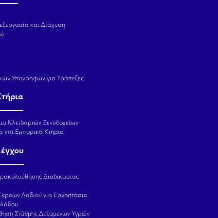
εξεργασία και Διάχυση
ού
κών Υπογραφών για Τράπεζες
Κτήρια
μα Κλειδαριών Ξενοδοχείων
α και Εμπορικά Κτήρια
λέγχου
αρακολούθησης Διαδικασίας
Εκροών Λαδιού για Εργοστάσιο
ολάδου
θηση Στάθμης Δεξαμενών Υγρών