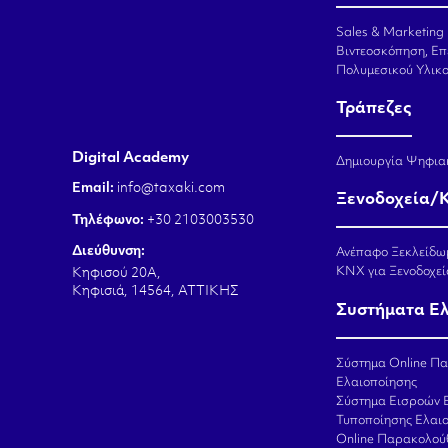
Sales & Marketing
Βιντεοσκόπηση, Επ
Πολυμεσικού Υλικ
Τράπεζες
Digital Academy
Δημιουργία Ψηφια
Email:
info@taxaki.com
Ξενοδοχεία/
Τηλέφωνο:
+30 2103003530
Διεύθυνση:
Ανέπαφο Ξεκλείδω
KNX για Ξενοδοχεί
Κηφισού 20Α,
Κηφισιά, 14564, ΑΤΤΙΚΗΣ
Συστήματα Ε
Σύστημα Online Π
Ελαιοποίησης
Σύστημα Εισροών 
Τυποποίησης Ελαι
Online Παρακολού