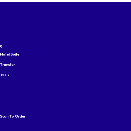
ς
Hotel Suite
 Transfer
y POIs
i
 Scan To Order