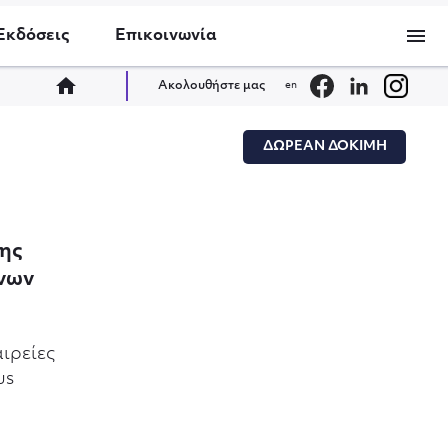
menu
Εκδόσεις
Επικοινωνία
home
Ακολουθήστε μας
en
ΔΩΡΕΑΝ ΔΟΚΙΜΗ
ης
νων
ιρείες
us