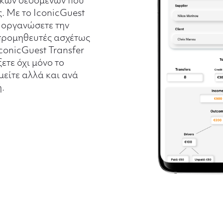
κών δεδομένων που
. Με το IconicGuest
α οργανώσετε την
 προμηθευτές ασχέτως
IconicGuest Transfer
ετε όχι μόνο το
είτε αλλά και ανά
.