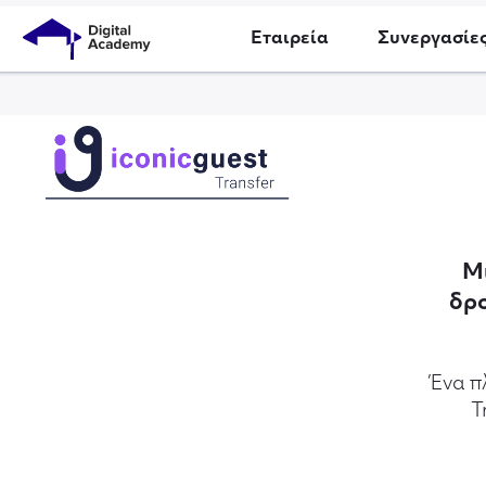
Εταιρεία
Συνεργασίε
Μ
δρ
Ένα π
T