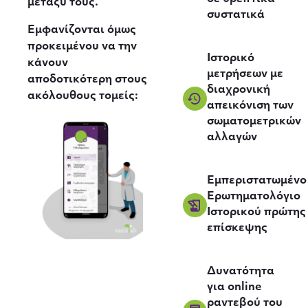
μεταξύ τους.
συστατικά
Εμφανίζονται όμως
προκειμένου να την
Ιστορικό
κάνουν
μετρήσεων με
αποδοτικότερη στους
διαχρονική
ακόλουθους τομείς:
απεικόνιση των
σωματομετρικών
αλλαγών
Εμπεριστατωμένο
Ερωτηματολόγιο
Ιστορικού πρώτης
επίσκεψης
Δυνατότητα
για online
ραντεβού του