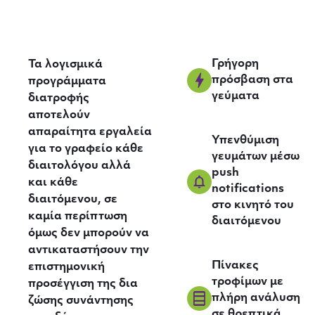
Γρήγορη
Τα λογισμικά
πρόσβαση στα
προγράμματα
γεύματα
διατροφής
αποτελούν
απαραίτητα εργαλεία
Υπενθύμιση
για το γραφείο κάθε
γευμάτων μέσω
διαιτολόγου αλλά
push
και κάθε
notifications
διαιτόμενου, σε
στο κινητό του
καμία περίπτωση
διαιτόμενου
όμως δεν μπορούν να
αντικαταστήσουν την
Πίνακες
επιστημονική
τροφίμων με
προσέγγιση της δια
πλήρη ανάλυση
ζώσης συνάντησης
σε θρεπτικά