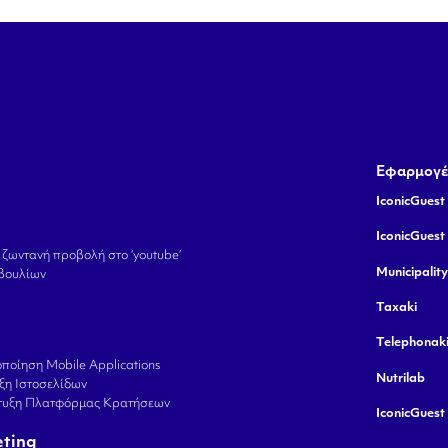
Εφαρμογέ
IconicGuest 
IconicGuest
 ζωντανή προβολή στο ‘youtube’
Municipalit
βουλίων
Taxaki
Telephonak
ποίηση Mobile Applications
Nutrilab
ξη Ιστοσελίδων
πτυξη Πλατφόρμας Κρατήσεων
IconicGuest
eting