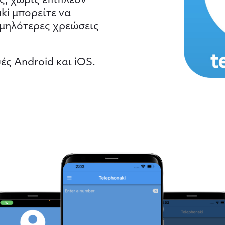
ς, χωρίς επιπλέον
ki μπορείτε να
αμηλότερες χρεώσεις
ές Android και iOS.