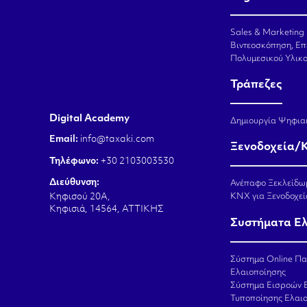
Sales & Marketing
Βιντεοσκόπηση, Επ
Πολυμεσικού Υλικ
Τράπεζες
Digital Academy
Δημιουργία Ψηφια
Email:
info@taxaki.com
Ξενοδοχεία/
Τηλέφωνο:
+30 2103003530
Διεύθυνση:
Ανέπαφο Ξεκλείδω
KNX για Ξενοδοχεί
Κηφισού 20Α,
Κηφισιά, 14564, ΑΤΤΙΚΗΣ
Συστήματα Ε
Σύστημα Online Π
Ελαιοποίησης
Σύστημα Εισροών 
Τυποποίησης Ελαι