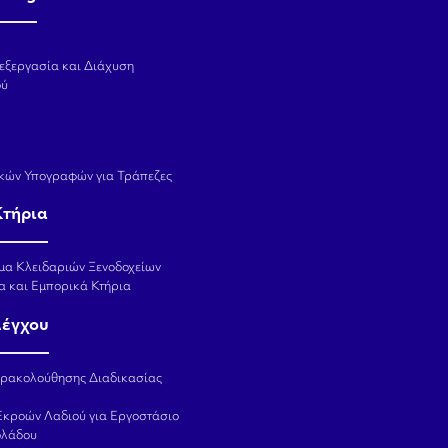
εξεργασία και Διάχυση
ού
κών Υπογραφών για Τράπεζες
Κτήρια
μα Κλειδαριών Ξενοδοχείων
α και Εμπορικά Κτήρια
λέγχου
αρακολούθησης Διαδικασίας
Εκροών Λαδιού για Εργοστάσιο
ολάδου