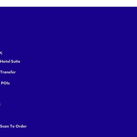
ς
Hotel Suite
 Transfer
y POIs
i
 Scan To Order