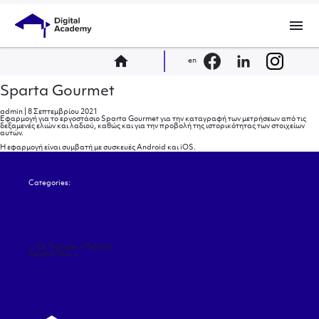
menu
home
en
Sparta Gourmet
admin
|
8 Σεπτεμβρίου 2021
Εφαρμογή για το εργοστάσιο Sparta Gourmet για την καταγραφή των μετρήσεων από τις
δεξαμενές ελιών και λαδιού, καθώς και για την προβολή της ιστορικότητας των στοιχείων
αυτών.
Η εφαρμογή είναι συμβατή με συσκευές Android και iOS.
Categories:
Πλοήγηση
←
Gk Transfer – Πελάτη
άρθρων
Sparta Taxi
→