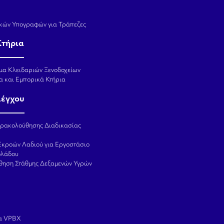
κών Υπογραφών για Τράπεζες
Κτήρια
μα Κλειδαριών Ξενοδοχείων
α και Εμπορικά Κτήρια
λέγχου
αρακολούθησης Διαδικασίας
Εκροών Λαδιού για Εργοστάσιο
ολάδου
θηση Στάθμης Δεξαμενών Υγρών
α VPBX