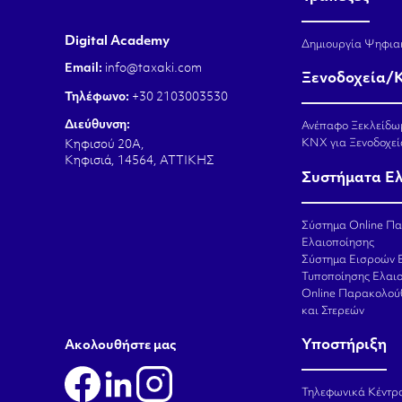
Digital Academy
Δημιουργία Ψηφια
Email:
info@taxaki.com
Ξενοδοχεία/
Τηλέφωνο:
+30 2103003530
Διεύθυνση:
Ανέπαφο Ξεκλείδω
KNX για Ξενοδοχεί
Κηφισού 20Α,
Κηφισιά, 14564, ΑΤΤΙΚΗΣ
Συστήματα Ε
Σύστημα Online Π
Ελαιοποίησης
Σύστημα Εισροών 
Τυποποίησης Ελαι
Online Παρακολού
και Στερεών
Υποστήριξη
Aκολουθήστε μας
Τηλεφωνικά Κέντρ