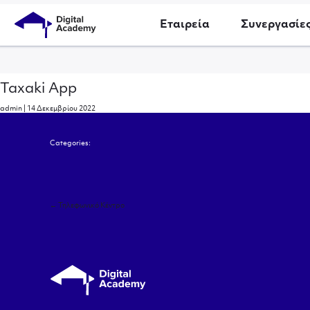
Εταιρεία
Συνεργασίε
Taxaki App
admin
|
14 Δεκεμβρίου 2022
Categories:
Πλοήγηση
←
Τηλεφωνικό Κέντρο
άρθρων