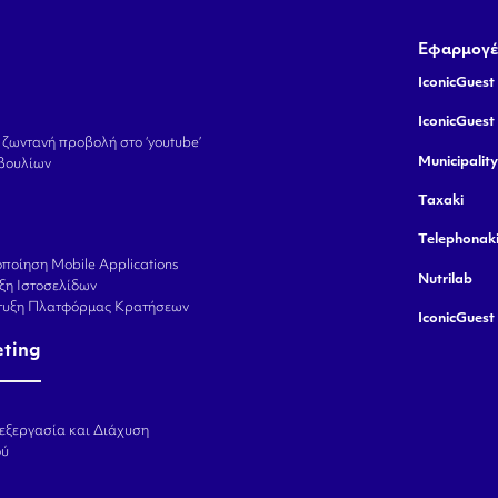
Εφαρμογέ
IconicGuest 
IconicGuest
 ζωντανή προβολή στο ‘youtube’
Municipalit
βουλίων
Taxaki
Telephonak
ποίηση Mobile Applications
Nutrilab
ξη Ιστοσελίδων
πτυξη Πλατφόρμας Κρατήσεων
IconicGuest
eting
εξεργασία και Διάχυση
ού