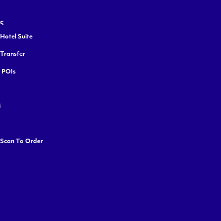
ς
Hotel Suite
 Transfer
y POIs
i
 Scan To Order