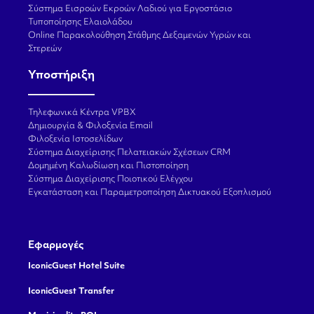
Σύστημα Εισροών Εκροών Λαδιού για Εργοστάσιο
Τυποποίησης Ελαιολάδου
Online Παρακολούθηση Στάθμης Δεξαμενών Υγρών και
Στερεών
Υποστήριξη
Τηλεφωνικά Κέντρα VPBX
Δημιουργία & Φιλοξενία Email
Φιλοξενία Ιστοσελίδων
Σύστημα Διαχείρισης Πελατειακών Σχέσεων CRM
Δομημένη Καλωδίωση και Πιστοποίηση
Σύστημα Διαχείρισης Ποιοτικού Ελέγχου
Εγκατάσταση και Παραμετροποίηση Δικτυακού Εξοπλισμού
Εφαρμογές
IconicGuest Hotel Suite
IconicGuest Transfer