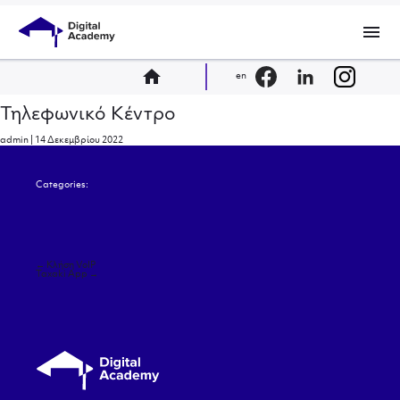
menu
home
en
Τηλεφωνικό Κέντρο
admin
|
14 Δεκεμβρίου 2022
Categories:
Πλοήγηση
←
Κλήση VoIP
άρθρων
Taxaki App
→