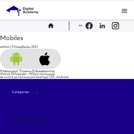
menu
home
en
Mobiles
admin
|
3 Νοεμβρίου 2021
Η εφαρμογή “Σημείων Ενδιαφέροντος
(Points Of Interest – POIs)» λειτουργεί
σε κινητά με λειτουργικό σύστημα iOS, Android
Categories:
App
,
Λύσεις
Πλοήγηση
←
Πώς λειτουργεί
άρθρων
Δυνατότητα καταγραφής
→