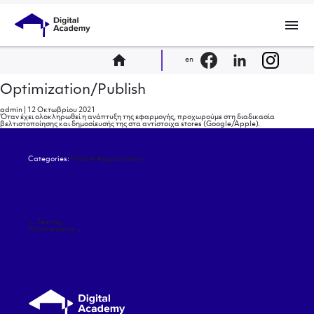
menu
home
en
Optimization/Publish
admin
|
12 Οκτωβρίου 2021
Όταν έχει ολοκληρωθεί η ανάπτυξη της εφαρμογής, προχωρούμε στη διαδικασία
βελτιστοποίησης και δημοσίευσής της στα αντίστοιχα stores (Google/Apple).
Categories:
Mobile Applications
Πλοήγηση
←
Testing
άρθρων
Maintenance
→