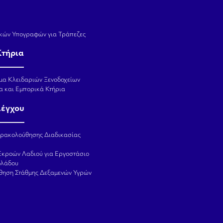
κών Υπογραφών για Τράπεζες
Κτήρια
μα Κλειδαριών Ξενοδοχείων
α και Εμπορικά Κτήρια
λέγχου
αρακολούθησης Διαδικασίας
Εκροών Λαδιού για Εργοστάσιο
ολάδου
θηση Στάθμης Δεξαμενών Υγρών