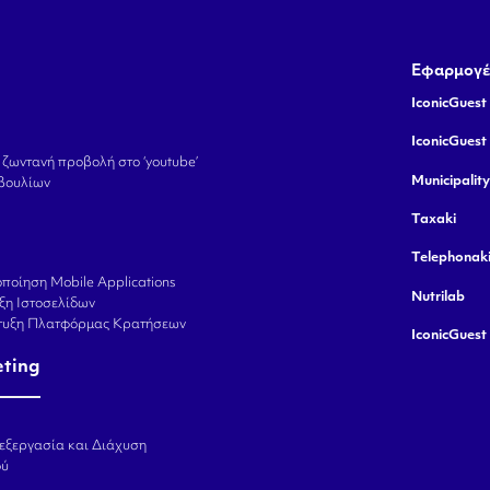
Εφαρμογέ
IconicGuest 
IconicGuest
 ζωντανή προβολή στο ‘youtube’
Municipalit
βουλίων
Taxaki
Telephonak
ποίηση Mobile Applications
Nutrilab
ξη Ιστοσελίδων
πτυξη Πλατφόρμας Κρατήσεων
IconicGuest
eting
εξεργασία και Διάχυση
ού