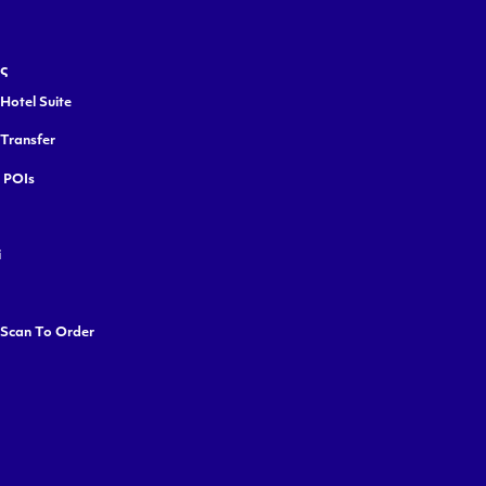
ς
Hotel Suite
 Transfer
y POIs
i
 Scan To Order