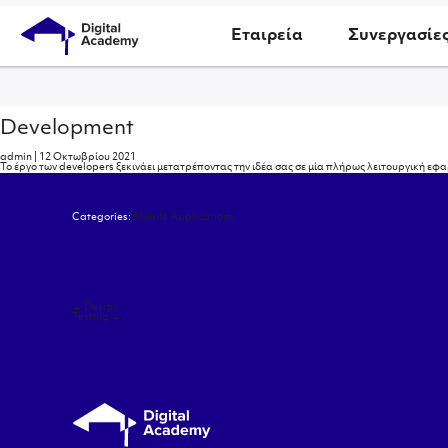
Εταιρεία
Συνεργασίε
Development
admin
|
12 Οκτωβρίου 2021
Το έργο των developers ξεκινάει μετατρέποντας την ιδέα σας σε μία πλήρως λειτουργική εφ
Categories:
Mobile Applications
Πλοήγηση
←
Design
άρθρων
Testing
→