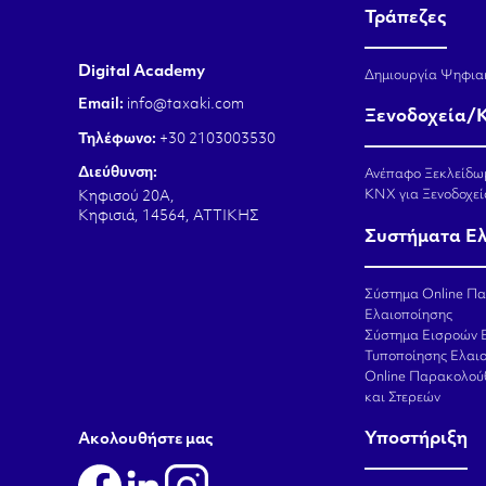
Τράπεζες
Digital Academy
Δημιουργία Ψηφια
Email:
info@taxaki.com
Ξενοδοχεία/
Τηλέφωνο:
+30 2103003530
Διεύθυνση:
Ανέπαφο Ξεκλείδω
KNX για Ξενοδοχεί
Κηφισού 20Α,
Κηφισιά, 14564, ΑΤΤΙΚΗΣ
Συστήματα Ε
Σύστημα Online Π
Ελαιοποίησης
Σύστημα Εισροών 
Τυποποίησης Ελαι
Online Παρακολού
και Στερεών
Υποστήριξη
Aκολουθήστε μας