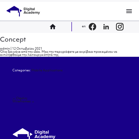
menu
home
en
Concept
admin
|
12 Οκτωβρίου 2021
Όλα ξεκινάνε από την ιδέα. Μας την περιγράφετε με ακρίβεια προκειμένου να
αντιληφθούμε την λειτουργικότητά της.
Categories:
Mobile Applications
Πλοήγηση
←
Οφέλη:
άρθρων
Wireframes
→