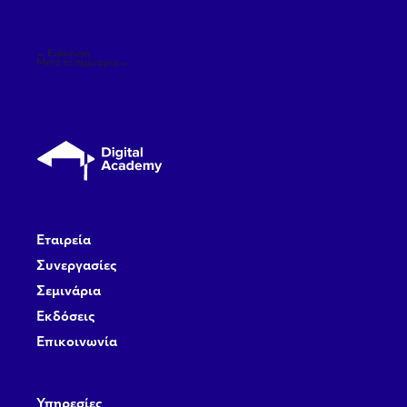
Πλοήγηση
←
Εισαγωγή
άρθρων
Μετά το σεμινάριο
→
Εταιρεία
Συνεργασίες
Σεμινάρια
Εκδόσεις
Επικοινωνία
Υπηρεσίες