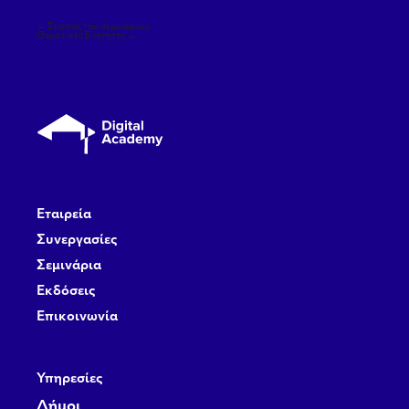
Πλοήγηση
←
Σκοπός του σεμιναρίου
άρθρων
Θεματικές Ενότητες
→
Εταιρεία
Συνεργασίες
Σεμινάρια
Εκδόσεις
Επικοινωνία
Υπηρεσίες
Δήμοι