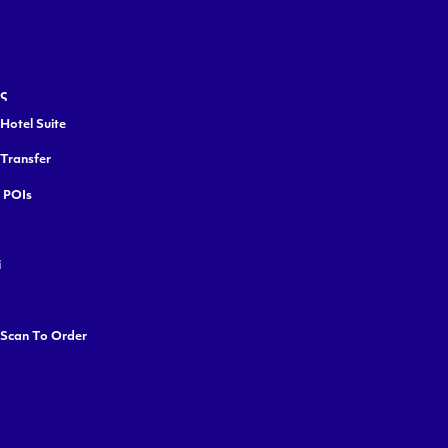
ς
Hotel Suite
 Transfer
y POIs
i
 Scan To Order