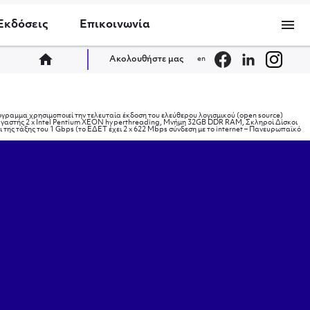
menu
Εκδόσεις
Επικοινωνία
home
Ακολουθήστε μας
en
γραμμα χρησιμοποιεί την τελευταία έκδοση του ελεύθερου λογισμικού (open source)
εργαστής 2 x Intel Pentium XEON hyperthreading, Μνήμη 32GB DDR RAM, Σκληροί Δίσκοι
της τάξης του 1 Gbps (το ΕΔΕΤ έχει 2 x 622 Mbps σύνδεση με το internet – Πανευρωπαϊκό