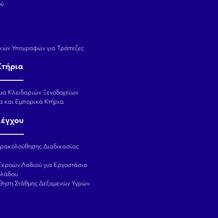
ού
κών Υπογραφών για Τράπεζες
Κτήρια
μα Κλειδαριών Ξενοδοχείων
α και Εμπορικά Κτήρια
λέγχου
αρακολούθησης Διαδικασίας
Εκροών Λαδιού για Εργοστάσιο
ολάδου
θηση Στάθμης Δεξαμενών Υγρών