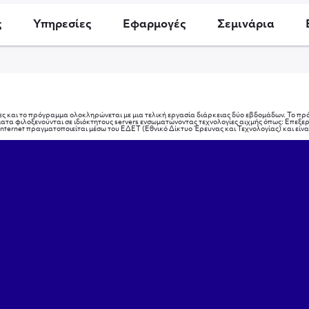
ς
Υπηρεσίες
Εφαρμογές
Σεμινάρια
ες και το πρόγραμμα ολοκληρώνεται με μια τελική εργασία διάρκειας δύο εβδομάδων. Το πρό
ατα φιλοξενούνται σε ιδιόκτητους servers ενσωματώνοντας τεχνολογίες αιχμής όπως: Επεξ
ernet πραγματοποιείται μέσω του ΕΔΕΤ (Εθνικό Δίκτυο Έρευνας και Τεχνολογίας) και είναι 