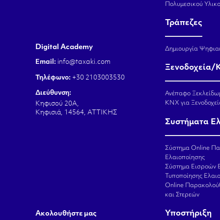
Πολυμεσικού Υλικ
Τράπεζες
Digital Academy
Δημιουργία Ψηφια
Email:
info@taxaki.com
Ξενοδοχεία/
Τηλέφωνο:
+30 2103003530
Διεύθυνση:
Ανέπαφο Ξεκλείδω
KNX για Ξενοδοχεί
Κηφισού 20Α,
Κηφισιά, 14564, ΑΤΤΙΚΗΣ
Συστήματα Ε
Σύστημα Online Π
Ελαιοποίησης
Σύστημα Εισροών 
Τυποποίησης Ελαι
Online Παρακολού
και Στερεών
Υποστήριξη
Aκολουθήστε μας