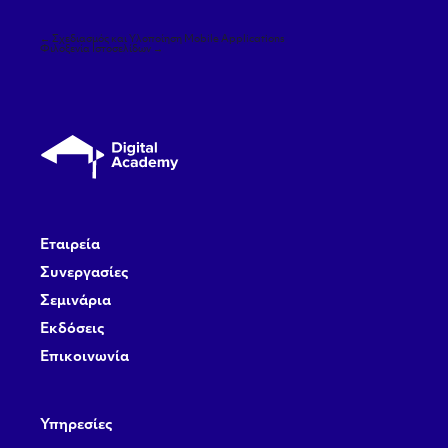
Πλοήγηση
←
Σχεδιασμός και Υλοποίηση Mobile Applications
άρθρων
Φιλοξενία Ιστοσελίδων
→
Εταιρεία
Συνεργασίες
Σεμινάρια
Εκδόσεις
Επικοινωνία
Υπηρεσίες