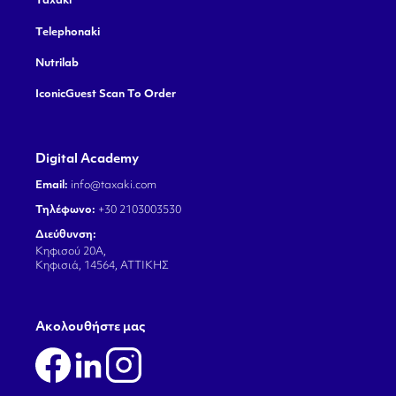
Taxaki
Telephonaki
Nutrilab
IconicGuest Scan To Order
Digital Academy
Email:
info@taxaki.com
Τηλέφωνο:
+30 2103003530
Διεύθυνση:
Κηφισού 20Α,
Κηφισιά, 14564, ΑΤΤΙΚΗΣ
Aκολουθήστε μας