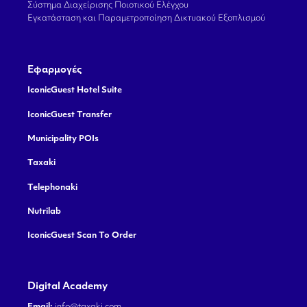
Σύστημα Διαχείρισης Ποιοτικού Ελέγχου
Εγκατάσταση και Παραμετροποίηση Δικτυακού Εξοπλισμού
Εφαρμογές
IconicGuest Hotel Suite
IconicGuest Transfer
Municipality POIs
Taxaki
Telephonaki
Nutrilab
IconicGuest Scan To Order
Digital Academy
Email:
info@taxaki.com