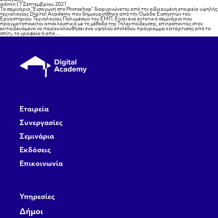
σεμιναρίου
admin
|
7 Σεπτεμβρίου 2021
Το σεμινάριο “Εισαγωγή στο Photoshop” διοργανώνεται από την ειδικευμένη εταιρεία υψηλής
τεχνολογίας Digital Academy που δημιουργήθηκε από την Ομάδα Εισηγητών του
Εργαστηρίου Τεχνολογίας Πολυμέσων του ΕΜΠ. Είναι ένα εντατικό σεμινάριο που
πραγματοποιείται αποκλειστικά με τη μέθοδο της Τηλεκπαίδευσης, επιτρέποντας στον
εκπαιδευόμενο να παρακολουθήσει ένα υψηλού επιπέδου πρόγραμμα κατάρτισης από το
Εισαγωγή
σπίτι, το γραφείο ή από
…
Εταιρεία
Συνεργασίες
Σεμινάρια
Εκδόσεις
Επικοινωνία
Υπηρεσίες
Δήμοι