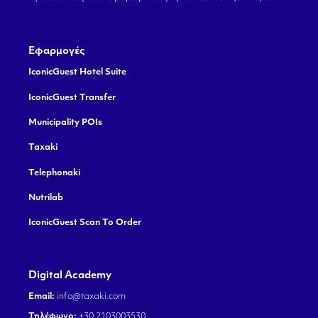
Εφαρμογές
IconicGuest Hotel Suite
IconicGuest Transfer
Municipality POIs
Taxaki
Telephonaki
Nutrilab
IconicGuest Scan To Order
Digital Academy
Email:
info@taxaki.com
Τηλέφωνο:
+30 2103003530