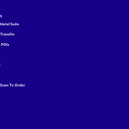
ς
Hotel Suite
 Transfer
y POIs
i
 Scan To Order