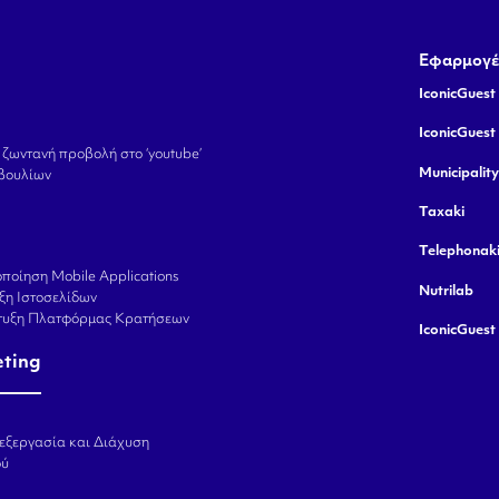
Εφαρμογέ
IconicGuest 
IconicGuest
 ζωντανή προβολή στο ‘youtube’
Municipalit
βουλίων
Taxaki
Telephonak
ποίηση Mobile Applications
Nutrilab
ξη Ιστοσελίδων
πτυξη Πλατφόρμας Κρατήσεων
IconicGuest
eting
εξεργασία και Διάχυση
ού