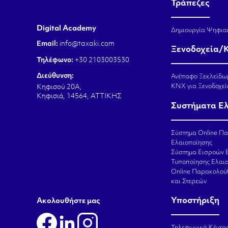
Τράπεζες
Digital Academy
Δημιουργία Ψηφια
Email:
info@taxaki.com
Ξενοδοχεία/
Τηλέφωνο:
+30 2103003530
Διεύθυνση:
Ανέπαφο Ξεκλείδω
KNX για Ξενοδοχεί
Κηφισού 20Α,
Κηφισιά, 14564, ΑΤΤΙΚΗΣ
Συστήματα Ε
Σύστημα Online Π
Ελαιοποίησης
Σύστημα Εισροών 
Τυποποίησης Ελαι
Online Παρακολού
και Στερεών
Υποστήριξη
Aκολουθήστε μας