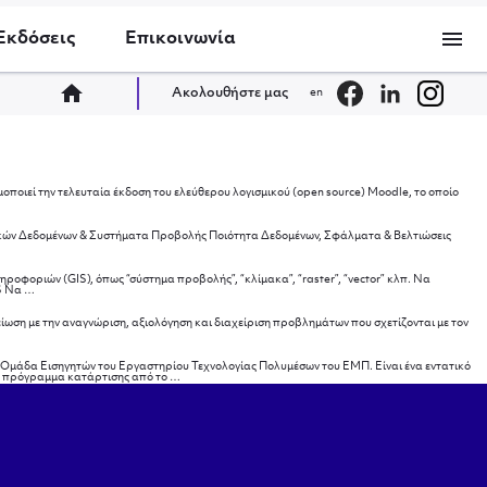
menu
Εκδόσεις
Επικοινωνία
home
Ακολουθήστε μας
en
ποιεί την τελευταία έκδοση του ελεύθερου λογισμικού (open source) Moodle, το οποίο
δολογία
ικών Δεδομένων & Συστήματα Προβολής Ποιότητα Δεδομένων, Σφάλματα & Βελτιώσεις
ροφοριών (GIS), όπως “σύστημα προβολής”, “κλίμακα”, “raster”, “vector” κλπ. Να
Μετά
IS Να
…
το
σεμινάριο
ίωση με την αναγνώριση, αξιολόγηση και διαχείριση προβλημάτων που σχετίζονται με τον
 Ομάδα Εισηγητών του Εργαστηρίου Τεχνολογίας Πολυμέσων του ΕΜΠ. Είναι ένα εντατικό
Εισαγωγή
κό πρόγραμμα κατάρτισης από το
…