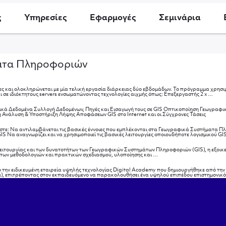
ς
Υπηρεσίες
Εφαρμογές
Σεμινάρια
ματα Πληροφοριών
ς και ολοκληρώνεται με μία τελική εργασία διάρκειας δύο εβδομάδων. Το πρόγραμμα χρησιμο
Μεθο
σε ιδιόκτητους servers ενσωματώνοντας τεχνολογίες αιχμής όπως: Επεξεργαστής 2 x
…
κά Δεδομένα Συλλογή Δεδομένων, Πηγές και Εισαγωγή τους σε GIS Οπτικοποίηση Γεωγραφ
νάλυση & Υποστήριξη Λήψης Αποφάσεων GIS στο Internet και οι Σύγχρονες Τάσεις
ώστε: Να αντιλαμβάνεται τις βασικές έννοιες που εμπλέκονται στα Γεωγραφικά Συστήματα Πλη
S Να αναγνωρίζει και να χρησιμοποιεί τις βασικές λειτουργίες οποιουδήποτε λογισμικού G
λειτουργίας και των δυνατοτήτων των Γεωγραφικών Συστημάτων Πληροφοριών (GIS), η εξοικε
Σκοπός
 των μεθοδολογιών και πρακτικών σχεδιασμού, υλοποίησης και
…
του
σεμιναρίου
την ειδικευμένη εταιρεία υψηλής τεχνολογίας Digital Academy που δημιουργήθηκε από την
ng), επιτρέποντας στον εκπαιδευόμενο να παρακολουθήσει ένα υψηλού επιπέδου επιστημονι