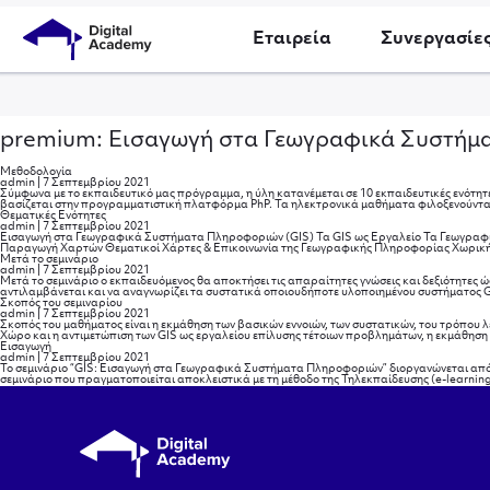
Εταιρεία
Συνεργασίε
premium: Εισαγωγή στα Γεωγραφικά Συστή
Μεθοδολογία
admin
|
7 Σεπτεμβρίου 2021
Σύμφωνα με το εκπαιδευτικό μας πρόγραμμα, η ύλη κατανέμεται σε 10 εκπαιδευτικές ενότητε
βασίζεται στην προγραμματιστική πλατφόρμα PhP. Τα ηλεκτρονικά μαθήματα φιλοξενούνται 
Θεματικές Ενότητες
admin
|
7 Σεπτεμβρίου 2021
Εισαγωγή στα Γεωγραφικά Συστήματα Πληροφοριών (GIS) Τα GIS ως Εργαλείο Τα Γεωγραφι
Παραγωγή Χαρτών Θεματικοί Χάρτες & Επικοινωνία της Γεωγραφικής Πληροφορίας Χωρική Α
Μετά το σεμινάριο
admin
|
7 Σεπτεμβρίου 2021
Μετά το σεμινάριο ο εκπαιδευόμενος θα αποκτήσει τις απαραίτητες γνώσεις και δεξιότητες 
αντιλαμβάνεται και να αναγνωρίζει τα συστατικά οποιουδήποτε υλοποιημένου συστήματος GI
Σκοπός του σεμιναρίου
admin
|
7 Σεπτεμβρίου 2021
Σκοπός του μαθήματος είναι η εκμάθηση των βασικών εννοιών, των συστατικών, του τρόπου 
Χώρο και η αντιμετώπιση των GIS ως εργαλείου επίλυσης τέτοιων προβλημάτων, η εκμάθηση
Εισαγωγή
admin
|
7 Σεπτεμβρίου 2021
Το σεμινάριο “GIS: Εισαγωγή στα Γεωγραφικά Συστήματα Πληροφοριών” διοργανώνεται από 
σεμινάριο που πραγματοποιείται αποκλειστικά με τη μέθοδο της Τηλεκπαίδευσης (e-learni