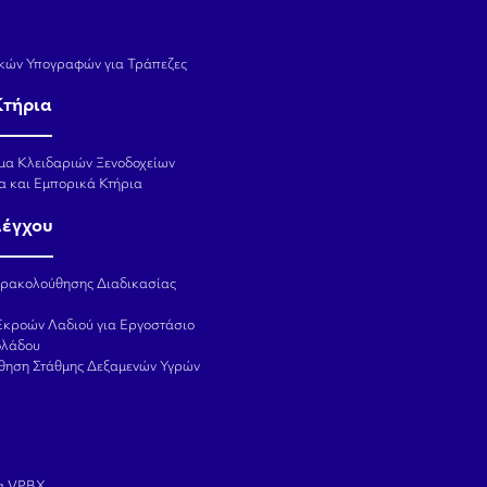
κών Υπογραφών για Τράπεζες
Κτήρια
μα Κλειδαριών Ξενοδοχείων
α και Εμπορικά Κτήρια
λέγχου
αρακολούθησης Διαδικασίας
Εκροών Λαδιού για Εργοστάσιο
ολάδου
θηση Στάθμης Δεξαμενών Υγρών