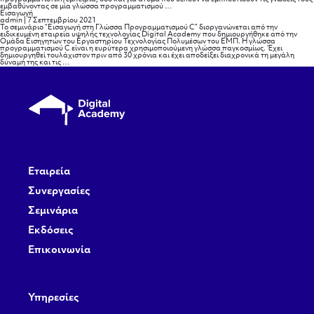
Σκοπός
εμβαθύνοντας σε μία γλώσσα προγραμματισμού
…
του
Εισαγωγή
σεμιναρίου
admin
|
7 Σεπτεμβρίου 2021
Το σεμινάριο “Εισαγωγή στη Γλώσσα Προγραμματισμού C” διοργανώνεται από την
ειδικευμένη εταιρεία υψηλής τεχνολογίας Digital Academy που δημιουργήθηκε από την
Ομάδα Εισηγητών του Εργαστηρίου Τεχνολογίας Πολυμέσων του ΕΜΠ. Η γλώσσα
προγραμματισμού C είναι η ευρύτερα χρησιμοποιούμενη γλώσσα παγκοσμίως. Έχει
δημιουργηθεί τουλάχιστον πριν από 30 χρόνια και έχει αποδείξει διαχρονικά τη μεγάλη
Εισαγωγή
δύναμή της και τις
…
Εταιρεία
Συνεργασίες
Σεμινάρια
Εκδόσεις
Επικοινωνία
Υπηρεσίες