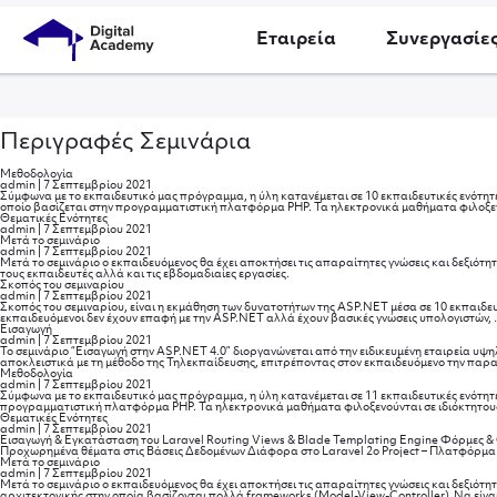
Εταιρεία
Συνεργασίε
Περιγραφές Σεμινάρια
Μεθοδολογία
admin
|
7 Σεπτεμβρίου 2021
Σύμφωνα με το εκπαιδευτικό μας πρόγραμμα, η ύλη κατανέμεται σε 10 εκπαιδευτικές ενότητε
οποίο βασίζεται στην προγραμματιστική πλατφόρμα PHP. Τα ηλεκτρονικά μαθήματα φιλοξενο
Θεματικές Ενότητες
admin
|
7 Σεπτεμβρίου 2021
Μετά το σεμινάριο
admin
|
7 Σεπτεμβρίου 2021
Μετά το σεμινάριο ο εκπαιδευόμενος θα έχει αποκτήσει τις απαραίτητες γνώσεις και δεξιό
τους εκπαιδευτές αλλά και τις εβδομαδιαίες εργασίες.
Σκοπός του σεμιναρίου
admin
|
7 Σεπτεμβρίου 2021
Σκοπός του σεμιναρίου, είναι η εκμάθηση των δυνατοτήτων της ASP.NET μέσα σε 10 εκπαιδευτ
εκπαιδευόμενοι δεν έχουν επαφή με την ASP.NET αλλά έχουν βασικές γνώσεις υπολογιστών,
Εισαγωγή
admin
|
7 Σεπτεμβρίου 2021
Το σεμινάριο “Εισαγωγή στην ASP.NET 4.0” διοργανώνεται από την ειδικευμένη εταιρεία υ
αποκλειστικά με τη μέθοδο της Τηλεκπαίδευσης, επιτρέποντας στον εκπαιδευόμενο την παρα
Μεθοδολογία
admin
|
7 Σεπτεμβρίου 2021
Σύμφωνα με το εκπαιδευτικό μας πρόγραμμα, η ύλη κατανέμεται σε 11 εκπαιδευτικές ενότητε
προγραμματιστική πλατφόρμα PHP. Τα ηλεκτρονικά μαθήματα φιλοξενούνται σε ιδιόκτητους 
Θεματικές Ενότητες
admin
|
7 Σεπτεμβρίου 2021
Εισαγωγή & Εγκατάσταση του Laravel Routing Views & Blade Templating Engine Φόρμες & 
Προχωρημένα θέματα στις Βάσεις Δεδομένων Διάφορα στο Laravel 2ο Project – Πλατφόρμα
Μετά το σεμινάριο
admin
|
7 Σεπτεμβρίου 2021
Μετά το σεμινάριο ο εκπαιδευόμενος θα έχει αποκτήσει τις απαραίτητες γνώσεις και δεξιότητ
αρχιτεκτονικής στην οποία βασίζονται πολλά frameworks (Model-View-Controller). Να είν