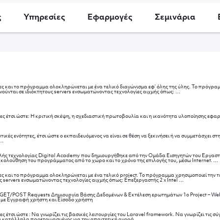
ς
Υπηρεσίες
Εφαρμογές
Σεμινάρια
ς και το πρόγραμμα ολοκληρώνεται με ένα τελικό διαγώνισμα εφ’ όλης της ύλης. Το πρόγραμ
Μεθοδολογία
ύνται σε ιδιόκτητους servers ενσωματώνοντας τεχνολογίες αιχμής όπως:
…
τητες έτσι ώστε: Η κριτική σκέψη, η σχεδιαστική πρωτοβουλία και η ικανότητα υλοποίησης
ικές ενότητες, έτσι ώστε ο εκπαιδευόμενος να είναι σε θέση να ξεκινήσει ή να συμμετάσχει 
Σκοπός
…
του
σεμιναρίου
ψηλής τεχνολογίας Digital Academy που δημιουργήθηκε από την Ομάδα Εισηγητών του Εργαστ
κολούθηση του προγράμματος από το χώρο και το χρόνο της επιλογής του, μέσω Internet.
…
ς και το πρόγραμμα ολοκληρώνεται με ένα τελικό project. Το πρόγραμμα χρησιμοποιεί την τ
Μεθοδολογία
servers ενσωματώνοντας τεχνολογίες αιχμής όπως: Επεξεργαστής 2 x Intel
…
GET/POST Requests Δημιουργία Βάσης Δεδομένων & Εκτέλεση ερωτημάτων 1ο Project – Websi
 με Εγγραφή χρήστη και Είσοδο χρήστη
ες έτσι ώστε : Να γνωρίζει τις βασικές λειτουργίες του Laravel framework. Να γνωρίζει τις
Μετά
αι κατάλληλα προετοιμασμένος για την απαιτητική αγορά
…