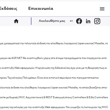
menu
Εκδόσεις
Επικοινωνία
home
Ακολουθήστε μας
en
μα χρησιμοποιεί την τελευταία έκδοση του ελεύθερου λογισμικού (open source) Moodle, το
 εφαρμογών σε ASP.NET θα αναπτυχθούν χάρις στα έτοιμα προγράμματα που παρέχονται από
στην ανάπτυξη Web εφαρμογών. Η οργάνωση της διδασκαλίας έχει γίνει με τη θεώρηση πως οι
ηρίου Τεχνολογίας Πολυμέσων. Είναι ένα εντατικό σεμινάριο που πραγματοποιείται
Εισαγωγή
ελευταία έκδοση του ελεύθερου λογισμικού (open source) Moodle, το οποίο βασίζεται στην
te με δωρεές MVC Αρχιτεκτονική & REST Εισαγωγή στους Controllers & Είδη Controllers
 σύγχρονες τεχνολογίες για την ανάπτυξη Web εφαρμογών. Να γνωρίζει τη λειτουργία της MVC