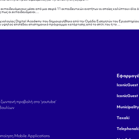
το
σεμινάριο
 εκπαιδευόμενους μέσα από μια σειρά 11 εκπαιδευτικών ενοτήτων οι οποίες καλύπτουν όλα ό
Σκοπός
η πως οι εκπαιδευόμενοι
…
του
σεμιναρίου
 τεχνολογίας Digital Academy που δημιουργήθηκε από την Ομάδα Εισηγητών του Εργαστηρίου
Εισαγωγή
α υψηλού επιπέδου επιστημονικό πρόγραμμα κατάρτισης από το σπίτι του ή το
…
Εφαρμογέ
IconicGuest 
IconicGuest
 ζωντανή προβολή στο ‘youtube’
Municipalit
βουλίων
Taxaki
Telephonak
ποίηση Mobile Applications