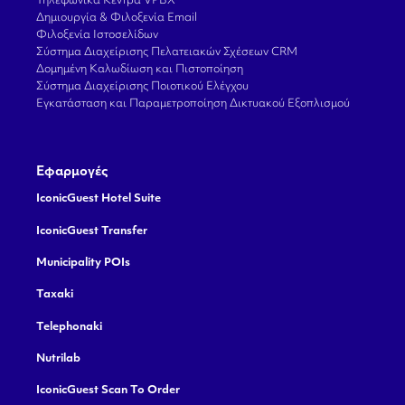
Τηλεφωνικά Κέντρα VPBX
Δημιουργία & Φιλοξενία Email
Φιλοξενία Ιστοσελίδων
Σύστημα Διαχείρισης Πελατειακών Σχέσεων CRM
Δομημένη Καλωδίωση και Πιστοποίηση
Σύστημα Διαχείρισης Ποιοτικού Ελέγχου
Εγκατάσταση και Παραμετροποίηση Δικτυακού Εξοπλισμού
Εφαρμογές
IconicGuest Hotel Suite
IconicGuest Transfer
Municipality POIs
Taxaki
Telephonaki
Nutrilab
IconicGuest Scan To Order