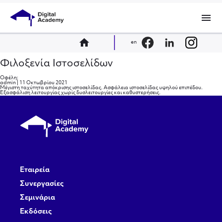
menu
home
en
Φιλοξενία Ιστοσελίδων
Οφέλη:
admin
|
11 Οκτωβρίου 2021
Μέγιστη ταχύτητα απόκρισης ιστοσελίδας. Ασφάλεια ιστοσελίδας υψηλού επιπέδου.
Εξασφάλιση λειτουργίας χωρίς δυσλειτουργίες και καθυστερήσεις.
Εταιρεία
Συνεργασίες
Σεμινάρια
Εκδόσεις