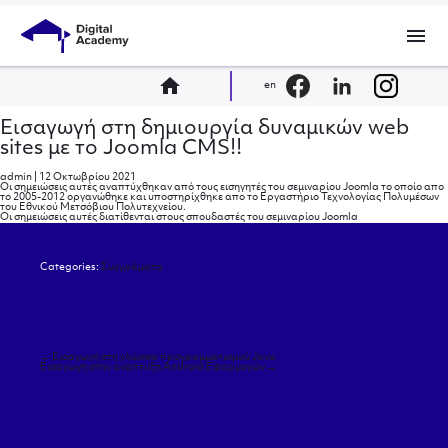
menu
home
en
Εισαγωγή στη δημιουργία δυναμικών web
sites με το Joomla CMS!!
admin
|
12 Οκτωβρίου 2021
Οι σημειώσεις αυτές αναπτύχθηκαν από τους εισηγητές του σεμιναρίου Joomla το οποίο απο
το 2005-2012 οργανώθηκε και υποστηρίχθηκε απο το Εργαστήριο Τεχνολογίας Πολυμέσων
του Εθνικού Μετσόβιου Πολυτεχνείου.
Οι σημειώσεις αυτές διατίθενται στους σπουδαστές του σεμιναρίου
Joomla
Categories:
Συγγράματα
Πλοήγηση
←
Εισαγωγή στη γλώσσα προγραμματισμού Java
άρθρων
Εισαγωγή στην ανάπτυξη Android Εφαρμογών
→