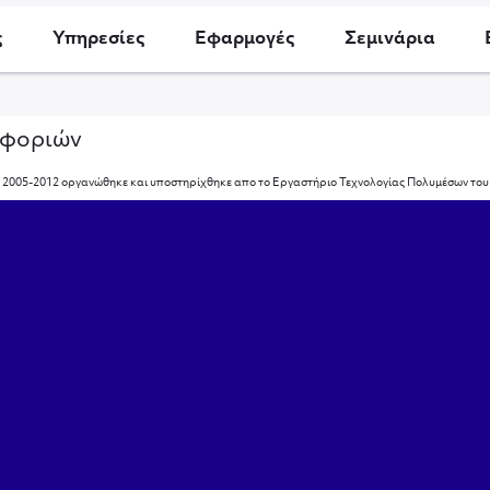
ς
Υπηρεσίες
Εφαρμογές
Σεμινάρια
οφοριών
ο το 2005-2012 οργανώθηκε και υποστηρίχθηκε απο το Εργαστήριο Τεχνολογίας Πολυμέσων το