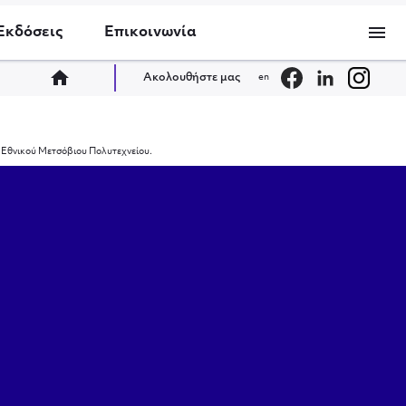
menu
Εκδόσεις
Επικοινωνία
home
Ακολουθήστε μας
en
υ Εθνικού Μετσόβιου Πολυτεχνείου.