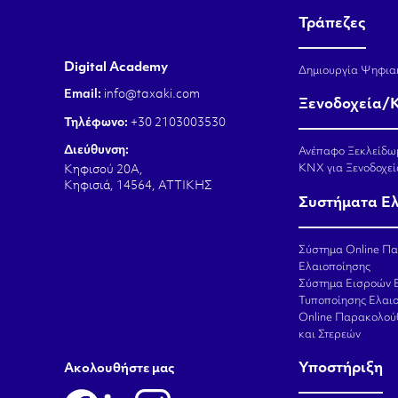
Τράπεζες
Digital Academy
Δημιουργία Ψηφια
Email:
info@taxaki.com
Ξενοδοχεία/
Τηλέφωνο:
+30 2103003530
Διεύθυνση:
Ανέπαφο Ξεκλείδω
KNX για Ξενοδοχεί
Κηφισού 20Α,
Κηφισιά, 14564, ΑΤΤΙΚΗΣ
Συστήματα Ε
Σύστημα Online Π
Ελαιοποίησης
Σύστημα Εισροών 
Τυποποίησης Ελαι
Online Παρακολού
και Στερεών
Υποστήριξη
Aκολουθήστε μας