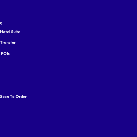
ς
Hotel Suite
 Transfer
y POIs
i
 Scan To Order