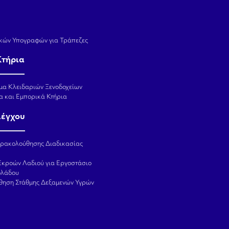
κών Υπογραφών για Τράπεζες
Κτήρια
μα Κλειδαριών Ξενοδοχείων
α και Εμπορικά Κτήρια
λέγχου
αρακολούθησης Διαδικασίας
Εκροών Λαδιού για Εργοστάσιο
ολάδου
θηση Στάθμης Δεξαμενών Υγρών