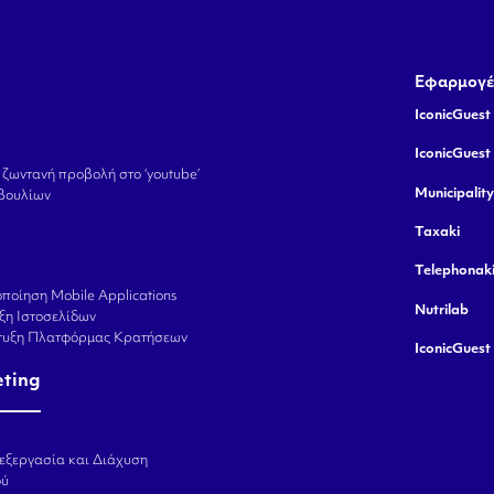
Εφαρμογέ
IconicGuest 
IconicGuest
 ζωντανή προβολή στο ‘youtube’
Municipalit
βουλίων
Taxaki
Telephonak
ποίηση Mobile Applications
Nutrilab
ξη Ιστοσελίδων
πτυξη Πλατφόρμας Κρατήσεων
IconicGuest
eting
εξεργασία και Διάχυση
ού