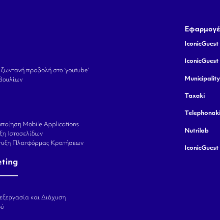
Εφαρμογέ
IconicGuest 
IconicGuest
 ζωντανή προβολή στο ‘youtube’
Municipalit
βουλίων
Taxaki
Telephonak
ποίηση Mobile Applications
Nutrilab
ξη Ιστοσελίδων
πτυξη Πλατφόρμας Κρατήσεων
IconicGuest
eting
εξεργασία και Διάχυση
ού