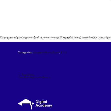
Χρησιμοποιούμε σύγχρονο εξοπλισμό για την συγκόλληση (Splicing) οπτικών ινών με αυτόμα
Categories:
Δομημένη Καλωδίωση
,
ΚΝΧ
Πλοήγηση
←
Παρέχεται:
άρθρων
Εισροών Εκροών Λαδιού
→