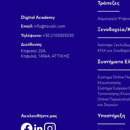
Τράπεζες
Digital Academy
Δημιουργία Ψηφια
Email:
info@taxaki.com
Ξενοδοχεία/
Τηλέφωνο:
+30 2103003530
Διεύθυνση:
Ανέπαφο Ξεκλείδω
KNX για Ξενοδοχεί
Κηφισού 20Α,
Κηφισιά, 14564, ΑΤΤΙΚΗΣ
Συστήματα Ε
Σύστημα Online Π
Ελαιοποίησης
Σύστημα Εισροών 
Τυποποίησης Ελαι
Online Παρακολού
και Στερεών
Υποστήριξη
Aκολουθήστε μας