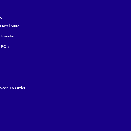
ς
Hotel Suite
 Transfer
y POIs
i
 Scan To Order