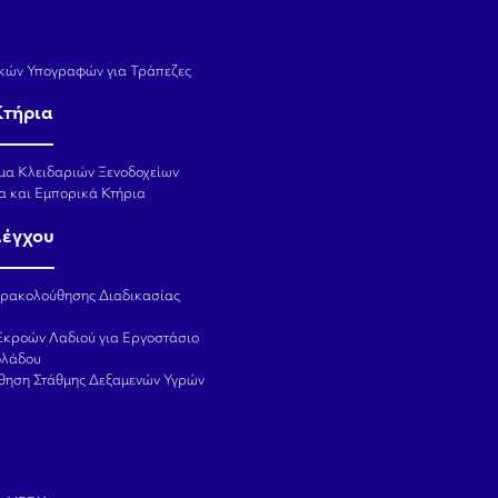
κών Υπογραφών για Τράπεζες
Κτήρια
μα Κλειδαριών Ξενοδοχείων
α και Εμπορικά Κτήρια
λέγχου
αρακολούθησης Διαδικασίας
Εκροών Λαδιού για Εργοστάσιο
ολάδου
θηση Στάθμης Δεξαμενών Υγρών