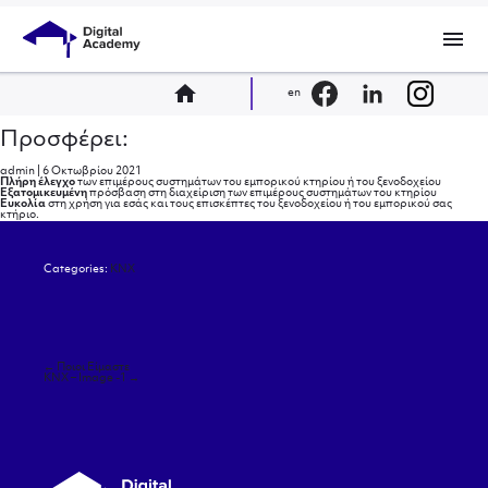
menu
home
en
Προσφέρει:
admin
|
6 Οκτωβρίου 2021
Πλήρη έλεγχο
των επιμέρους συστημάτων του εμπορικού κτηρίου ή του ξενοδοχείου
Εξατομικευμένη
πρόσβαση στη διαχείριση των επιμέρους συστημάτων του κτηρίου
Ευκολία
στη χρήση για εσάς και τους επισκέπτες του ξενοδοχείου ή του εμπορικού σας
κτήριο.
Categories:
ΚΝΧ
Πλοήγηση
←
Ποιοι Είμαστε
άρθρων
KNX – Image -1
→