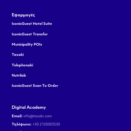
Εφαρμογές
IconicGuest Hotel Suite
IconicGuest Transfer
Municipality POIs
Taxaki
Telephonaki
Nutrilab
IconicGuest Scan To Order
Digital Academy
Email:
info@taxaki.com
Τηλέφωνο:
+30 2103003530