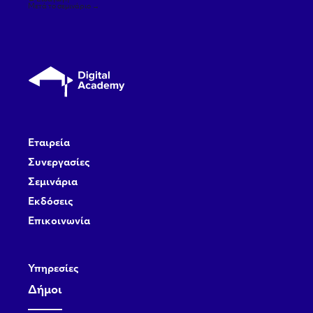
άρθρων
Μετά το σεμινάριο
→
Εταιρεία
Συνεργασίες
Σεμινάρια
Εκδόσεις
Επικοινωνία
Υπηρεσίες
Δήμοι