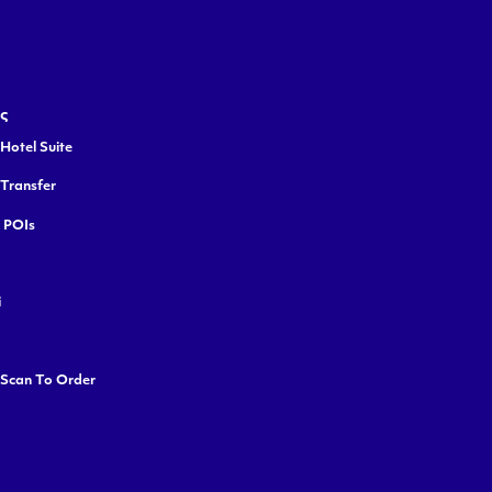
ς
Hotel Suite
 Transfer
y POIs
i
 Scan To Order