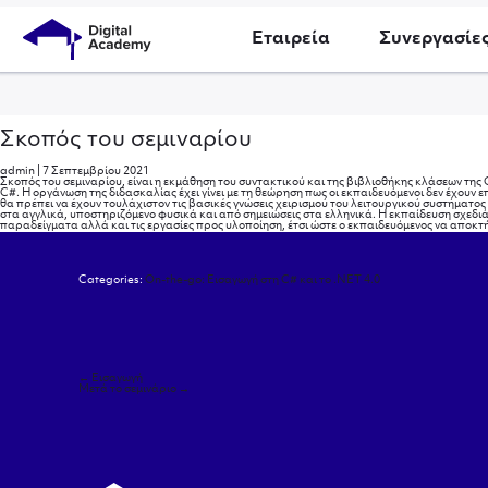
Εταιρεία
Συνεργασίε
Σκοπός του σεμιναρίου
admin
|
7 Σεπτεμβρίου 2021
Σκοπός του σεμιναρίου, είναι η εκμάθηση του συντακτικού και της βιβλιοθήκης κλάσεων της C
C#. Η οργάνωση της διδασκαλίας έχει γίνει με τη θεώρηση πως οι εκπαιδευόμενοι δεν έχουν
θα πρέπει να έχουν τουλάχιστον τις βασικές γνώσεις χειρισμού του λειτουργικού συστήματος
στα αγγλικά, υποστηριζόμενο φυσικά και από σημειώσεις στα ελληνικά. Η εκπαίδευση σχεδ
παραδείγματα αλλά και τις εργασίες προς υλοποίηση, έτσι ώστε ο εκπαιδευόμενος να αποκ
Categories:
On-the-go: Εισαγωγή στη C# και το .NET 4.0
Πλοήγηση
←
Εισαγωγή
άρθρων
Μετά το σεμινάριο
→