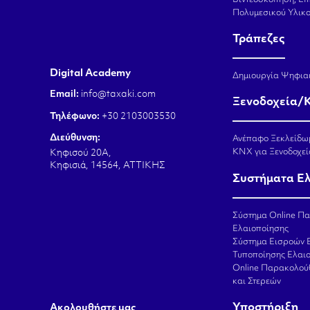
Πολυμεσικού Υλικ
Τράπεζες
Digital Academy
Δημιουργία Ψηφια
Email:
info@taxaki.com
Ξενοδοχεία/
Τηλέφωνο:
+30 2103003530
Διεύθυνση:
Ανέπαφο Ξεκλείδω
KNX για Ξενοδοχεί
Κηφισού 20Α,
Κηφισιά, 14564, ΑΤΤΙΚΗΣ
Συστήματα Ε
Σύστημα Online Π
Ελαιοποίησης
Σύστημα Εισροών 
Τυποποίησης Ελαι
Online Παρακολού
και Στερεών
Υποστήριξη
Aκολουθήστε μας