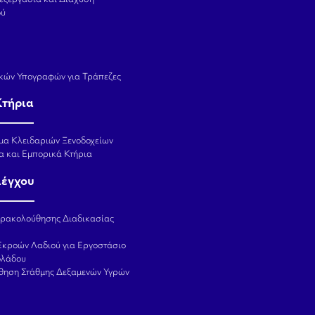
ού
κών Υπογραφών για Τράπεζες
Κτήρια
μα Κλειδαριών Ξενοδοχείων
α και Εμπορικά Κτήρια
λέγχου
αρακολούθησης Διαδικασίας
Εκροών Λαδιού για Εργοστάσιο
ολάδου
θηση Στάθμης Δεξαμενών Υγρών