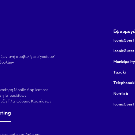
Εφαρμογέ
IconicGuest 
IconicGuest
 ζωντανή προβολή στο ‘youtube’
Municipalit
βουλίων
Taxaki
Telephonak
ποίηση Mobile Applications
Nutrilab
ξη Ιστοσελίδων
πτυξη Πλατφόρμας Κρατήσεων
IconicGuest
eting
εξεργασία και Διάχυση