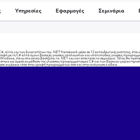
ς
Υπηρεσίες
Εφαρμογές
Σεμινάρια
#, αλλά και των δυνατοτήτων του .NET framework μέσα σε 12 εκπαιδευτικές ενότητες, έτσι ώσ
 επαφή με τη C# αλλά έχουν βασικές γνώσεις υπολογιστών και υποτυπώδεις γνώσεις προγραμμα
 Windows, πάνω στο οποίο βασίζεται το .NET και κατ επέκταση το σεμινάριο. Τέλος θα πρέπε
ιάστηκε για άμεση εκμάθηση της γλώσσας προγραμματισμού C# και των βασικών χαρακτηριστι
τήσει ευχέρεια τόσο στην γραφή προγραμμάτων όσο και στην ανάγνωση κώδικα.