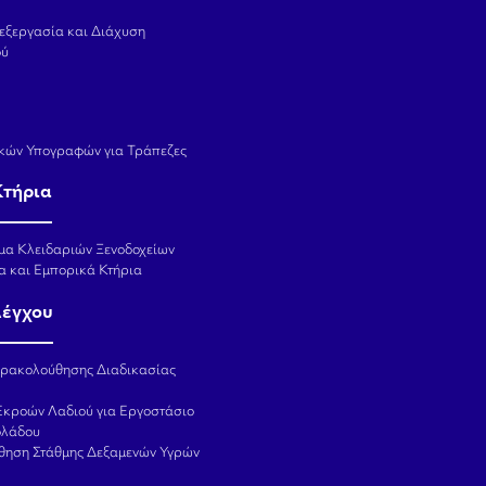
εξεργασία και Διάχυση
ού
κών Υπογραφών για Τράπεζες
Κτήρια
μα Κλειδαριών Ξενοδοχείων
α και Εμπορικά Κτήρια
λέγχου
αρακολούθησης Διαδικασίας
Εκροών Λαδιού για Εργοστάσιο
ολάδου
θηση Στάθμης Δεξαμενών Υγρών