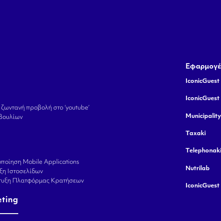
Εφαρμογέ
IconicGuest 
IconicGuest
 ζωντανή προβολή στο ‘youtube’
Municipalit
βουλίων
Taxaki
Telephonak
ποίηση Mobile Applications
Nutrilab
ξη Ιστοσελίδων
πτυξη Πλατφόρμας Κρατήσεων
IconicGuest
eting