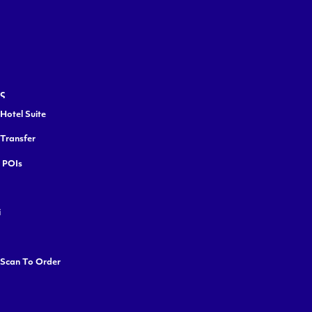
ς
Hotel Suite
 Transfer
y POIs
i
 Scan To Order