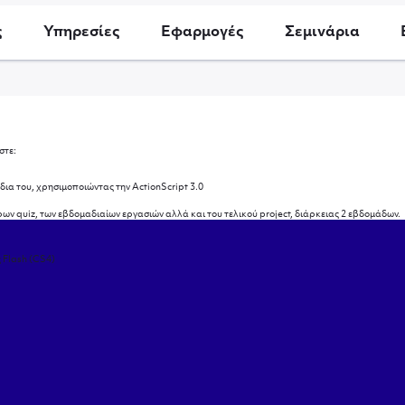
ς
Υπηρεσίες
Εφαρμογές
Σεμινάρια
στε:
ια του, χρησιμοποιώντας την ActionScript 3.0
ων quiz, των εβδομαδιαίων εργασιών αλλά και του τελικού project, διάρκειας 2 εβδομάδων.
 Flash (CS4)