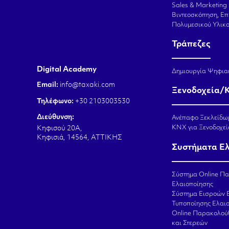
Sales & Marketing
Βιντεοσκόπηση, Επ
Πολυμεσικού Υλικ
Τράπεζες
Digital Academy
Δημιουργία Ψηφια
Email:
info@taxaki.com
Ξενοδοχεία/
Τηλέφωνο:
+30 2103003530
Διεύθυνση:
Ανέπαφο Ξεκλείδω
KNX για Ξενοδοχεί
Κηφισού 20Α,
Κηφισιά, 14564, ΑΤΤΙΚΗΣ
Συστήματα Ε
Σύστημα Online Π
Ελαιοποίησης
Σύστημα Εισροών 
Τυποποίησης Ελαι
Online Παρακολού
και Στερεών