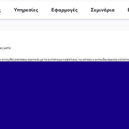
ς
Υπηρεσίες
Εφαρμογές
Σεμινάρια
ες ώστε:
 ενταχθεί ασκήσεις σχετικές με το αντίστοιχο κεφάλαιο, τις οποίες ο εκπαιδευόμενος καλείτ