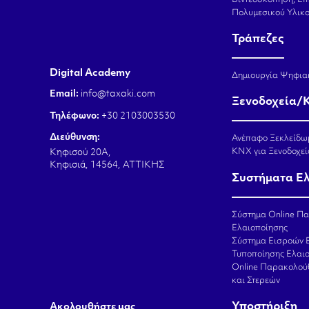
Πολυμεσικού Υλικ
Τράπεζες
Digital Academy
Δημιουργία Ψηφια
Email:
info@taxaki.com
Ξενοδοχεία/
Τηλέφωνο:
+30 2103003530
Διεύθυνση:
Ανέπαφο Ξεκλείδω
KNX για Ξενοδοχεί
Κηφισού 20Α,
Κηφισιά, 14564, ΑΤΤΙΚΗΣ
Συστήματα Ε
Σύστημα Online Π
Ελαιοποίησης
Σύστημα Εισροών 
Τυποποίησης Ελαι
Online Παρακολού
και Στερεών
Υποστήριξη
Aκολουθήστε μας