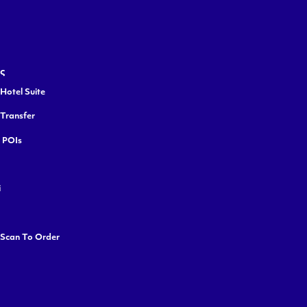
ς
Hotel Suite
 Transfer
y POIs
i
 Scan To Order