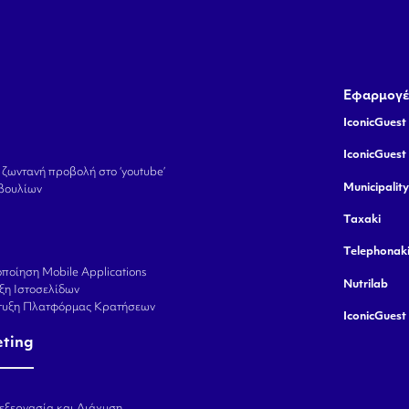
Εφαρμογέ
IconicGuest 
IconicGuest
 ζωντανή προβολή στο ‘youtube’
Municipalit
βουλίων
Taxaki
Telephonak
ποίηση Mobile Applications
Nutrilab
ξη Ιστοσελίδων
πτυξη Πλατφόρμας Κρατήσεων
IconicGuest
eting
εξεργασία και Διάχυση