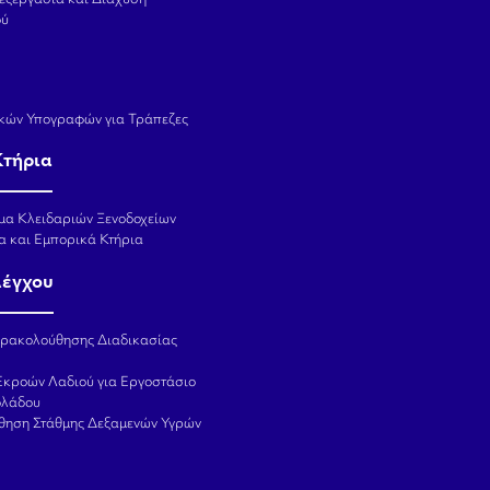
ού
κών Υπογραφών για Τράπεζες
Κτήρια
μα Κλειδαριών Ξενοδοχείων
α και Εμπορικά Κτήρια
λέγχου
αρακολούθησης Διαδικασίας
Εκροών Λαδιού για Εργοστάσιο
ολάδου
θηση Στάθμης Δεξαμενών Υγρών