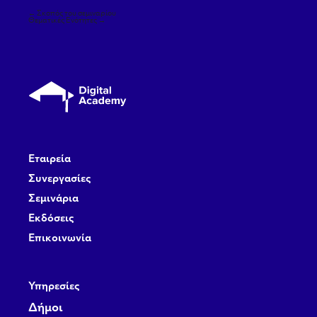
Πλοήγηση
←
Σκοπός του σεμιναρίου
άρθρων
Θεματικές Ενότητες
→
Εταιρεία
Συνεργασίες
Σεμινάρια
Εκδόσεις
Επικοινωνία
Υπηρεσίες
Δήμοι