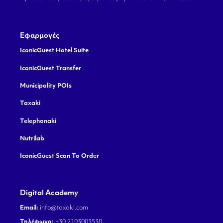
Εφαρμογές
IconicGuest Hotel Suite
IconicGuest Transfer
Municipality POIs
Taxaki
Telephonaki
Nutrilab
IconicGuest Scan To Order
Digital Academy
Email:
info@taxaki.com
Τηλέφωνο:
+30 2103003530