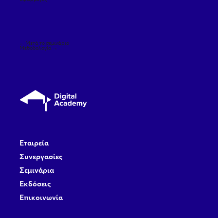
Πλοήγηση
←
Μετά το σεμινάριο
άρθρων
Μεθοδολογία
→
Εταιρεία
Συνεργασίες
Σεμινάρια
Εκδόσεις
Επικοινωνία