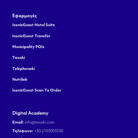
Εφαρμογές
IconicGuest Hotel Suite
IconicGuest Transfer
Municipality POIs
Taxaki
Telephonaki
Nutrilab
IconicGuest Scan To Order
Digital Academy
Email:
info@taxaki.com
Τηλέφωνο:
+30 2103003530