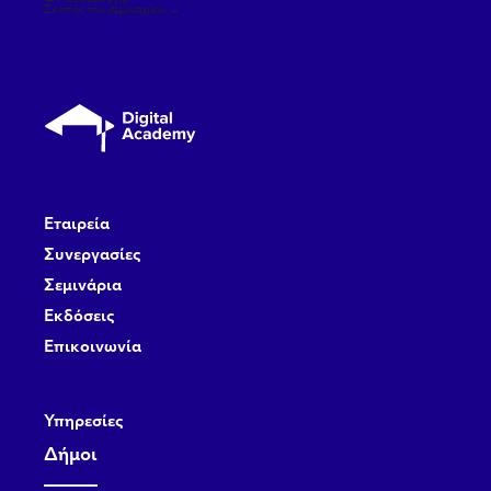
άρθρων
Σκοπός του σεμιναρίου
→
Εταιρεία
Συνεργασίες
Σεμινάρια
Εκδόσεις
Επικοινωνία
Υπηρεσίες
Δήμοι