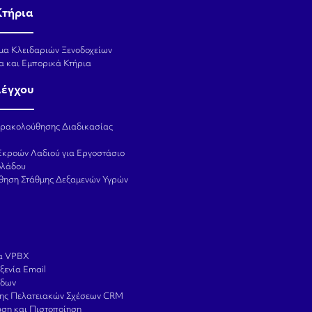
Κτήρια
μα Κλειδαριών Ξενοδοχείων
α και Εμπορικά Κτήρια
λέγχου
αρακολούθησης Διαδικασίας
Εκροών Λαδιού για Εργοστάσιο
ολάδου
θηση Στάθμης Δεξαμενών Υγρών
α VPBX
ξενία Email
ίδων
σης Πελατειακών Σχέσεων CRM
ση και Πιστοποίηση