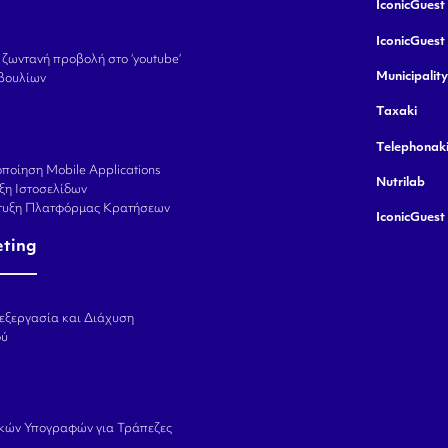
IconicGuest 
IconicGuest
 ζωντανή προβολή στο ‘youtube’
Municipalit
βουλίων
Taxaki
Telephonak
ποίηση Mobile Applications
Nutrilab
ξη Ιστοσελίδων
πτυξη Πλατφόρμας Κρατήσεων
IconicGuest
eting
εξεργασία και Διάχυση
ού
κών Υπογραφών για Τράπεζες