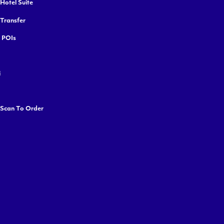
Hotel Suite
 Transfer
y POIs
i
 Scan To Order