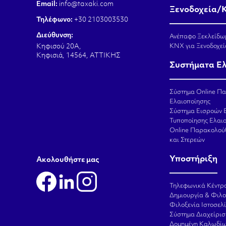
Email:
info@taxaki.com
Ξενοδοχεία/
Τηλέφωνο:
+30 2103003530
Διεύθυνση:
Ανέπαφο Ξεκλείδω
KNX για Ξενοδοχεί
Κηφισού 20Α,
Κηφισιά, 14564, ΑΤΤΙΚΗΣ
Συστήματα Ε
Σύστημα Online Π
Ελαιοποίησης
Σύστημα Εισροών 
Τυποποίησης Ελαι
Online Παρακολού
και Στερεών
Υποστήριξη
Aκολουθήστε μας
Τηλεφωνικά Κέντρ
Δημιουργία & Φιλο
Φιλοξενία Ιστοσελ
Σύστημα Διαχείρι
Δομημένη Καλωδίω