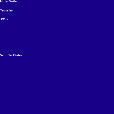
Hotel Suite
 Transfer
y POIs
i
 Scan To Order