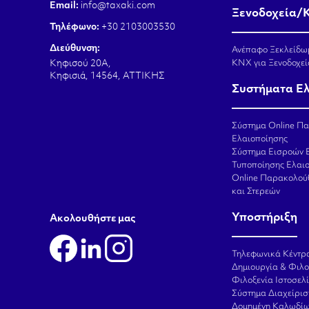
Email:
info@taxaki.com
Ξενοδοχεία/
Τηλέφωνο:
+30 2103003530
Διεύθυνση:
Ανέπαφο Ξεκλείδω
KNX για Ξενοδοχεί
Κηφισού 20Α,
Κηφισιά, 14564, ΑΤΤΙΚΗΣ
Συστήματα Ε
Σύστημα Online Π
Ελαιοποίησης
Σύστημα Εισροών 
Τυποποίησης Ελαι
Online Παρακολού
και Στερεών
Υποστήριξη
Aκολουθήστε μας
Τηλεφωνικά Κέντρ
Δημιουργία & Φιλο
Φιλοξενία Ιστοσελ
Σύστημα Διαχείρι
Δομημένη Καλωδίω