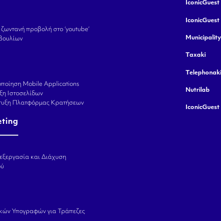
IconicGuest 
IconicGuest
 ζωντανή προβολή στο ‘youtube’
Municipalit
βουλίων
Taxaki
Telephonak
ποίηση Mobile Applications
Nutrilab
ξη Ιστοσελίδων
πτυξη Πλατφόρμας Κρατήσεων
IconicGuest
eting
εξεργασία και Διάχυση
ού
κών Υπογραφών για Τράπεζες