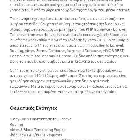
επιπέδου επιστημονικό πρόγραμμα κατάρτισης από το σπίτι του ή το
γραφείο του ή από το χώρο και το χρόνο της επιλογής του, μέσω Internet.
Το σεμινάριο έχει σχεδιαστεί με τέτοιο τρόπο, ώστε να συνδυάζει την
υψηλού επιπέδου θεωρητική γνώση με τους τρόπους σχεδιασμού και
υλοποίησης web εφαρμογών με τη χρήση του PHP framework Laravel.
Το Laravel framework είναι ένα σχετικά νέο και συνεχώς εξελισσόμενο
PHP framework καθώς η αρχική του έκδοση έγινε το 2011. Το σεμινάριο
απαρτίζεται από 11 ενότητες οι οποίες είναι: Introduction to Laravel,
Routing, Views, Forms, Database, Advanced Database, MVC & REST,
Controllers, Miscellaneous in Laravel. Οι δύο υπόλοιπες ενότητες είναι
2 projects που θα υλοποιηθούν κατά τη διάρκεια του σεμιναρίου.
Οι 11 ενότητες ολοκληρώνονται σε διάστημα 13-15 εβδομάδων και
αντιστοιχεί σε 140-160 ώρες μαθήματος. Σκοπός του σεμιναρίου είναι
η εκμάθηση σύγχρονων τεχνολογιών για τη δημιουργία web
εφαρμογών. Μετά το πέρας του σεμιναρίου οι εκπαιδευόμενοι θα είναι
κατάλληλα προετοιμασμένοι για την απαιτητική αγορά εργασίας.
Θεματικές Ενότητες
Εισαγωγή & Εγκατάσταση του Laravel
Routing
Views & Blade Templating Engine
Φόρμες & GET/POST Requests