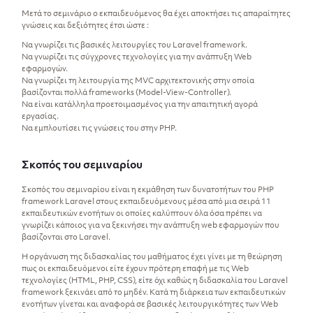
Μετά το σεμινάριο ο εκπαιδευόμενος θα έχει αποκτήσει τις απαραίτητες
γνώσεις και δεξιότητες έτσι ώστε :
Να γνωρίζει τις βασικές λειτουργίες του Laravel framework.
Να γνωρίζει τις σύγχρονες τεχνολογίες για την ανάπτυξη Web
εφαρμογών.
Να γνωρίζει τη λειτουργία της MVC αρχιτεκτονικής στην οποία
βασίζονται πολλά frameworks (Model-View-Controller).
Να είναι κατάλληλα προετοιμασμένος για την απαιτητική αγορά
εργασίας.
Να εμπλουτίσει τις γνώσεις του στην PHP.
Σκοπός του σεμιναρίου
Σκοπός του σεμιναρίου είναι η εκμάθηση των δυνατοτήτων του PHP
framework Laravel στους εκπαιδευόμενους μέσα από μια σειρά 11
εκπαιδευτικών ενοτήτων οι οποίες καλύπτουν όλα όσα πρέπει να
γνωρίζει κάποιος για να ξεκινήσει την ανάπτυξη web εφαρμογών που
βασίζονται στο Laravel.
Η οργάνωση της διδασκαλίας του μαθήματος έχει γίνει με τη θεώρηση
πως οι εκπαιδευόμενοι είτε έχουν πρότερη επαφή με τις Web
τεχνολογίες (HTML, PHP, CSS), είτε όχι καθώς η διδασκαλία του Laravel
framework ξεκινάει από το μηδέν. Κατά τη διάρκεια των εκπαιδευτικών
ενοτήτων γίνεται και αναφορά σε βασικές λειτουργικότητες των Web