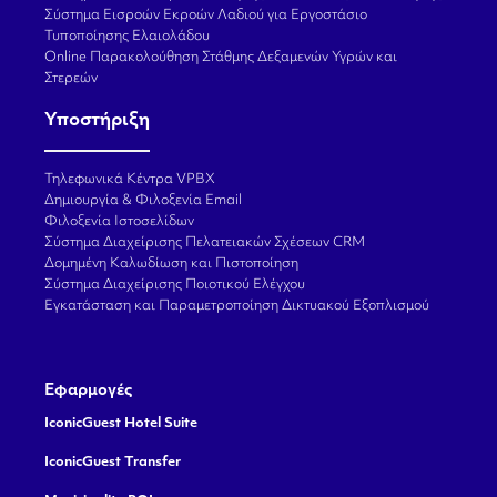
Σύστημα Εισροών Εκροών Λαδιού για Εργοστάσιο
Τυποποίησης Ελαιολάδου
Online Παρακολούθηση Στάθμης Δεξαμενών Υγρών και
Στερεών
Υποστήριξη
Τηλεφωνικά Κέντρα VPBX
Δημιουργία & Φιλοξενία Email
Φιλοξενία Ιστοσελίδων
Σύστημα Διαχείρισης Πελατειακών Σχέσεων CRM
Δομημένη Καλωδίωση και Πιστοποίηση
Σύστημα Διαχείρισης Ποιοτικού Ελέγχου
Εγκατάσταση και Παραμετροποίηση Δικτυακού Εξοπλισμού
Εφαρμογές
IconicGuest Hotel Suite
IconicGuest Transfer