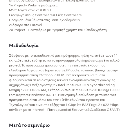
Δημιουργία Βάσης Δεδομένων & Εκτέλεση ερωτημάτων
1ο Project – Website με δωρεές
MVC Αρχιτεκτονική & REST
Εισαγωγή στους Controllers & Είδη Controllers
Προχωρημένα θέματα στις Βάσεις Δεδομένων
Διάφορα στο Laravel
2ο Project – Πλατφόρμα με Εγγραφή χρήστη και Είσοδο χρήστη
Μεθοδολογία
Σύμφωνα με το εκπαιδευτικό μας πρόγραμμα, η ύλη κατανέμεται σε 11
εκπαιδευτικές ενότητες και το πρόγραμμα ολοκληρώνεται με ένα τελικό
project. Το πρόγραμμα χρησιμοποιεί την τελευταία έκδοση του
ελεύθερου λογισμικού (open source) Moodle, το οποίο βασίζεται στην
προγραμματιστική πλατφόρμα PHP. Τα ηλεκτρονικά μαθήματα
φιλοξενούνται σε ιδιόκτητους servers ενσωματώνοντας τεχνολογίες
αιχμής όπως: Επεξεργαστής 2 x Intel Pentium XEON hyperthreading,
Μνήμη 32GB DDR RAM, Σκληροί Δίσκοι IBM SCSI U320 HDDs@ 15000
rpm Raptors Hardware RAID 5. Η κεντρική διασύνδεση με το internet
πραγματοποιείται μέσω του ΕΔΕΤ (Εθνικό Δίκτυο Έρευνας και
Τεχνολογίας) και είναι της τάξης του 1 Gbps (το ΕΔΕΤ έχει 2 x 622 Mbps
σύνδεση με το internet – Πανευρωπαϊκό Ερευνητικό Διαδίκτυο GEANT).
Μετά το σεμινάριο