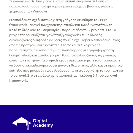
τεχνολογιών. Βέβαια για να είναι οι εκπαιδευόμενοι σε θέση να
παρακολουθήσουν το σεμινάριο πρέπει να έχουν βασικές γνώσεις
χειρισμού των Windows.
Η εκπαίδευση σχεδιάστηκε για τη γρήγορη εκμάθηση του PHP
framework Laravel των χαρακτηριστικών και των δυνατοτήτων του.
Κατά τη διάρκεια του σεμιναρίου παρουσιάζονται 2 projects. Στο 1ο
project παρουσιάζεται η ανάπτυξη ενός website με δωρεές
συνδυάζοντας διάφορες γνώσεις που θα έχει λάβει ο εκπαιδευόμενος
από τις προηγούμενες ενότητες. Στο 2ο και τελικό project
παρουσιάζεται η υλοποίηση μιας πλατφόρμας με Εγγραφή χρήστη
(Registration) και Είσοδο χρήστη (Login) συνδυάζοντας τις γνώσεις
όλων των ενοτήτων. Τα projects έχουν σχεδιαστεί με τέτοιο τρόπο ώστε
να δουν οι εκπαιδευόμενοι όχι μόνο σε θεωρητικό, αλλά και σε πρακτικό
επίπεδο πως μπορούν να συνδυάσουν τις λειτουργικότητες που παρέχει
το Laravel. Στο σεμινάριο χρησιμοποιείται η έκδοση 5.1 του Laravel
framework.