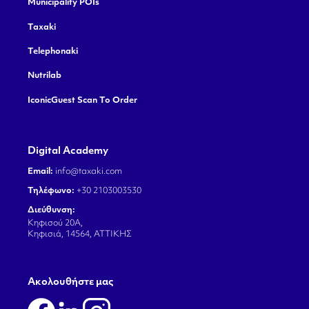
Municipality POIs
Taxaki
Telephonaki
Nutrilab
IconicGuest Scan To Order
Digital Academy
Email:
info@taxaki.com
Τηλέφωνο:
+30 2103003530
Διεύθυνση:
Κηφισού 20Α,
Κηφισιά, 14564, ΑΤΤΙΚΗΣ
Aκολουθήστε μας