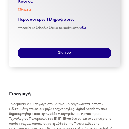
Kόστος
430 ευρώ
Περισσότερες Πληροφορίες
Μπορείτε να δείτε ένα δέιγμα του μαθήματος
εδω
Sign up
Εισαγωγή
Το σεμινάριο «Εισαγωγή στο Laravel» διοργανώνεται από την
ειδικευμένη εταιρεία υψηλής τεχνολογίας Digital Academy που
δημιουργήθηκε από την Ομάδα Εισηγητών του Εργαστηρίου
Τεχνολογίας Πολυμέσων του ΕΜΠ. Είναι ένα εντατικό σεμινάριο το
οποίο πραγματοποιείται με τη μέθοδο της Τηλεκπαίδευσης,
επιτρέποντας στον εκπαιδευόμενο να παρακολουθήσει ένα υψηλού