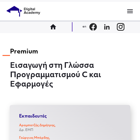
menu
home
en
Premium
Εισαγωγή στη Γλώσσα
Προγραμματισμού C και
Εφαρμογές
Εκπαιδευτές
Αραμπατζής Δημήτρης,
Δρ. ΕΜΠ
Γεώργιος Μπάρδης,