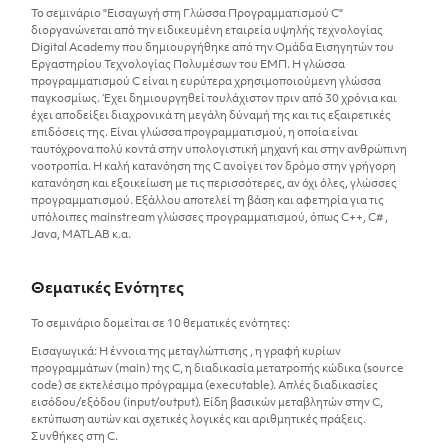
Το σεμινάριο "Εισαγωγή στη Γλώσσα Προγραμματισμού C"
διοργανώνεται από την ειδικευμένη εταιρεία υψηλής τεχνολογίας
Digital Academy που δημιουργήθηκε από την Ομάδα Εισηγητών του
Εργαστηρίου Τεχνολογίας Πολυμέσων του ΕΜΠ. Η γλώσσα
προγραμματισμού C είναι η ευρύτερα χρησιμοποιούμενη γλώσσα
παγκοσμίως. Έχει δημιουργηθεί τουλάχιστον πριν από 30 χρόνια και
έχει αποδείξει διαχρονικά τη μεγάλη δύναμή της και τις εξαιρετικές
επιδόσεις της. Είναι γλώσσα προγραμματισμού, η οποία είναι
ταυτόχρονα πολύ κοντά στην υπολογιστική μηχανή και στην ανθρώπινη
νοοτροπία. Η καλή κατανόηση της C ανοίγει τον δρόμο στην γρήγορη
κατανόηση και εξοικείωση με τις περισσότερες, αν όχι όλες, γλώσσες
προγραμματισμού. Εξάλλου αποτελεί τη βάση και αφετηρία για τις
υπόλοιπες mainstream γλώσσες προγραμματισμού, όπως C++, C# ,
Java, MATLAB κ.α.
Θεματικές Ενότητες
Το σεμινάριο δομείται σε 10 θεματικές ενότητες:
Εισαγωγικά: Η έννοια της μεταγλώττισης , η γραφή κυρίων
προγραμμάτων (main) της C, η διαδικασία μετατροπής κώδικα (source
code) σε εκτελέσιμο πρόγραμμα (executable). Απλές διαδικασίες
εισόδου/εξόδου (input/output). Είδη βασικών μεταβλητών στην C,
εκτύπωση αυτών και σχετικές λογικές και αριθμητικές πράξεις.
Συνθήκες στη C.