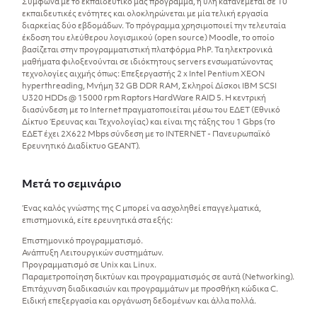
Σύμφωνα με το εκπαιδευτικό μας πρόγραμμα, η ύλη κατανέμεται σε 10
εκπαιδευτικές ενότητες και ολοκληρώνεται με μία τελική εργασία
διαρκείας δύο εβδομάδων. Το πρόγραμμα χρησιμοποιεί την τελευταία
έκδοση του ελεύθερου λογισμικού (open source) Moodle, το οποίο
βασίζεται στην προγραμματιστική πλατφόρμα PhP. Τα ηλεκτρονικά
μαθήματα φιλοξενούνται σε ιδιόκτητους servers ενσωματώνοντας
τεχνολογίες αιχμής όπως: Επεξεργαστής 2 x Intel Pentium XEON
hyperthreading, Μνήμη 32 GB DDR RAM, Σκληροί Δίσκοι IBM SCSI
U320 HDDs @ 15000 rpm Raptors HardWare RAID 5. Η κεντρική
διασύνδεση με το Internet πραγματοποιείται μέσω του ΕΔΕΤ (Εθνικό
Δίκτυο Έρευνας και Τεχνολογίας) και είναι της τάξης του 1 Gbps (το
ΕΔΕΤ έχει 2Χ622 Mbps σύνδεση με το INTERNET - Πανευρωπαϊκό
Ερευνητικό Διαδίκτυο GEANT).
Μετά το σεμινάριο
Ένας καλός γνώστης της C μπορεί να ασχοληθεί επαγγελματικά,
επιστημονικά, είτε ερευνητικά στα εξής:
Επιστημονικό προγραμματισμό.
Ανάπτυξη Λειτουργικών συστημάτων.
Προγραμματισμό σε Unix και Linux.
Παραμετροποίηση δικτύων και προγραμματισμός σε αυτά (Networking).
Επιτάχυνση διαδικασιών και προγραμμάτων με προσθήκη κώδικα C.
Ειδική επεξεργασία και οργάνωση δεδομένων και άλλα πολλά.