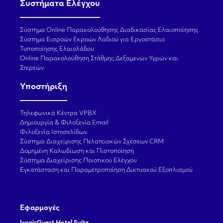
Συστήματα Ελέγχου
Σύστημα Online Παρακολούθησης Διαδικασίας Ελαιοποίησης
Σύστημα Εισροών Εκροών Λαδιού για Εργοστάσιο
Τυποποίησης Ελαιολάδου
Online Παρακολούθηση Στάθμης Δεξαμενών Υγρών και
Στερεών
Υποστήριξη
Τηλεφωνικά Κέντρα VPBX
Δημιουργία & Φιλοξενία Email
Φιλοξενία Ιστοσελίδων
Σύστημα Διαχείρισης Πελατειακών Σχέσεων CRM
Δομημένη Καλωδίωση και Πιστοποίηση
Σύστημα Διαχείρισης Ποιοτικού Ελέγχου
Εγκατάσταση και Παραμετροποίηση Δικτυακού Εξοπλισμού
Εφαρμογές
IconicGuest Hotel Suite