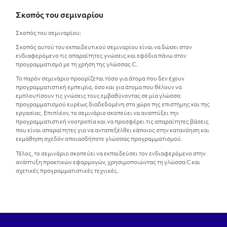
Σκοπός του σεμιναρίου
Σκοπός του σεμιναρίου:
Σκοπός αυτού του εκπαιδευτικού σεμιναρίου είναι να δώσει στον
ενδιαφερόμενο τις απαραίτητες γνώσεις και εφόδια πάνω στον
προγραμματισμό με τη χρήση της γλώσσας C.
Το παρόν σεμινάριο προορίζεται τόσο για άτομα που δεν έχουν
προγραμματιστική εμπειρία, όσο και για άτομα που θέλουν να
εμπλουτίσουν τις γνώσεις τους εμβαθύνοντας σε μία γλώσσα
προγραμματισμού ευρέως διαδεδομένη στο χώρο της επιστήμης και της
εργασίας. Επιπλέον, το σεμινάριο σκοπεύει να αναπτύξει την
προγραμματιστική νοοτροπία και να προσφέρει τις απαραίτητες βάσεις
που είναι απαραίτητες για να ανταπεξέλθει κάποιος στην κατανόηση και
εκμάθηση σχεδόν οποιασδήποτε γλώσσας προγραμματισμού.
Τέλος, το σεμινάριο σκοπεύει να εκπαιδεύσει τον ενδιαφερόμενο στην
ανάπτυξη πρακτικών εφαρμογών, χρησιμοποιώντας τη γλώσσα C και
σχετικές προγραμματιστικές τεχνικές.