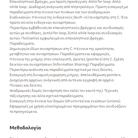
Επαναληπτικοί βρόγχοι, μια πρώτη προσέγγιση: Απλό for loop. Απλό
while loop . Διαδοχική ανάγνωση από πληκτρολόγιο. Πρώτη εισαγωγή με
παραδείγματα στην έννοια των πινάκων και των αναδρομικών
διαδικασιών. Η έννοια της ενδογενούς (built –in) συνάρτησης στη C. Ένα
πρώτο σύνολο ενδογενών συναρτήσεων.
Περαιτέρω εμβάθυνση σε επαναληπτικούς βρόγχους και συνδυασμός
αυτών με συνθήκες. Διπλό for loop, διπλό while loop και συνδυασμός
αυτών. Πολλαπλοί εμφωλευμένοι επαναληπτικοί βρόγχοι.
Παραδείγματα.
Δημιουργία ιδίων συναρτήσεων στη C. Η έννοια της ορατότητας
μεταβλητών και συναρτήσεων. Παραδείγματα και εφαρμογές.
H έννοια της μνήμης στον υπολογιστή. Δείκτες (pointers) στη C. Σχέση
δεικτών και συναρτήσεων (Information Sharing). Παραδείγματα.
Περαιτέρω ανάλυση και παραδείγματα σχετικά με τους δείκτες.
Εισαγωγή στη δυναμική εκχώρηση μνήμης. Απελευθέρωση pointers.
Διαχείριση αρχείων, ανάγνωση από αυτά και εγγραφή σε αρχείο.
Πίνακες και δείκτες.
Αναδρομικές δομές (συνάρτηση που καλεί τον εαυτό της). Τεχνικές
ταξινόμησης και άλλα σχετικά παραδείγματα.
Εισαγωγή στην έννοια των δομών (structures) και ενώσεων (unions).
Εφαρμογές με χρήση ολοκληρωμένων προγραμμάτων που συνδυάζουν
τα προηγούμενα.
Μεθοδολογία