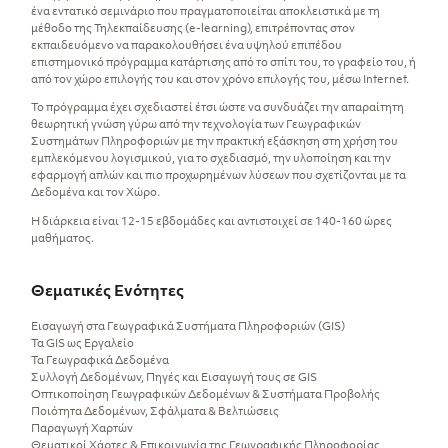
ένα εντατικό σεμινάριο που πραγματοποιείται αποκλειστικά με τη
μέθοδο της Τηλεκπαίδευσης (e-learning), επιτρέποντας στον
εκπαιδευόμενο να παρακολουθήσει ένα υψηλού επιπέδου
επιστημονικό πρόγραμμα κατάρτισης από το σπίτι του, το γραφείο του, ή
από τον χώρο επιλογής του και στον χρόνο επιλογής του, μέσω Internet.
Το πρόγραμμα έχει σχεδιαστεί έτσι ώστε να συνδυάζει την απαραίτητη
θεωρητική γνώση γύρω από την τεχνολογία των Γεωγραφικών
Συστημάτων Πληροφοριών με την πρακτική εξάσκηση στη χρήση του
εμπλεκόμενου λογισμικού, για το σχεδιασμό, την υλοποίηση και την
εφαρμογή απλών και πιο προχωρημένων λύσεων που σχετίζονται με τα
Δεδομένα και τον Χώρο.
Η διάρκεια είναι 12-15 εβδομάδες και αντιστοιχεί σε 140-160 ώρες
μαθήματος.
Θεματικές Ενότητες
Εισαγωγή στα Γεωγραφικά Συστήματα Πληροφοριών (GIS)
Τα GIS ως Εργαλείο
Τα Γεωγραφικά Δεδομένα
Συλλογή Δεδομένων, Πηγές και Εισαγωγή τους σε GIS
Οπτικοποίηση Γεωγραφικών Δεδομένων & Συστήματα Προβολής
Ποιότητα Δεδομένων, Σφάλματα & Βελτιώσεις
Παραγωγή Χαρτών
Θεματικοί Χάρτες & Επικοινωνία της Γεωγραφικής Πληροφορίας