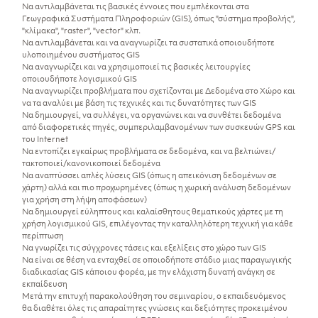
Να αντιλαμβάνεται τις βασικές έννοιες που εμπλέκονται στα
Γεωγραφικά Συστήματα Πληροφοριών (GIS), όπως "σύστημα προβολής",
"κλίμακα", "raster", "vector" κλπ.
Να αντιλαμβάνεται και να αναγνωρίζει τα συστατικά οποιουδήποτε
υλοποιημένου συστήματος GIS
Να αναγνωρίζει και να χρησιμοποιεί τις βασικές λειτουργίες
οποιουδήποτε λογισμικού GIS
Να αναγνωρίζει προβλήματα που σχετίζονται με Δεδομένα στο Χώρο και
να τα αναλύει με βάση τις τεχνικές και τις δυνατότητες των GIS
Να δημιουργεί, να συλλέγει, να οργανώνει και να συνθέτει δεδομένα
από διαφορετικές πηγές, συμπεριλαμβανομένων των συσκευών GPS και
του Internet
Να εντοπίζει εγκαίρως προβλήματα σε δεδομένα, και να βελτιώνει/
τακτοποιεί/κανονικοποιεί δεδομένα
Να αναπτύσσει απλές λύσεις GIS (όπως η απεικόνιση δεδομένων σε
χάρτη) αλλά και πιο προχωρημένες (όπως η χωρική ανάλυση δεδομένων
για χρήση στη λήψη αποφάσεων)
Να δημιουργεί εύληπτους και καλαίσθητους θεματικούς χάρτες με τη
χρήση λογισμικού GIS, επιλέγοντας την καταλληλότερη τεχνική για κάθε
περίπτωση
Να γνωρίζει τις σύγχρονες τάσεις και εξελίξεις στο χώρο των GIS
Να είναι σε θέση να ενταχθεί σε οποιοδήποτε στάδιο μιας παραγωγικής
διαδικασίας GIS κάποιου φορέα, με την ελάχιστη δυνατή ανάγκη σε
εκπαίδευση
Μετά την επιτυχή παρακολούθηση του σεμιναρίου, ο εκπαιδευόμενος
θα διαθέτει όλες τις απαραίτητες γνώσεις και δεξιότητες προκειμένου