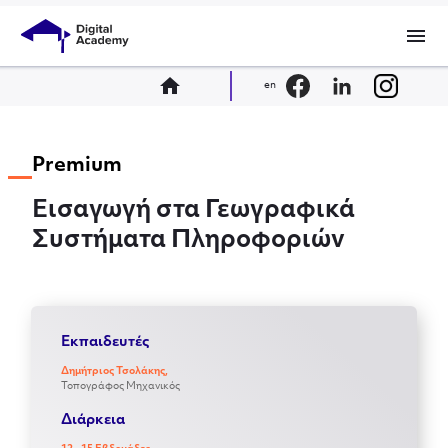
menu
home
en
Premium
Εισαγωγή στα Γεωγραφικά
Συστήματα Πληροφοριών
Εκπαιδευτές
Δημήτριος Τσολάκης,
Τοπογράφος Μηχανικός
Διάρκεια