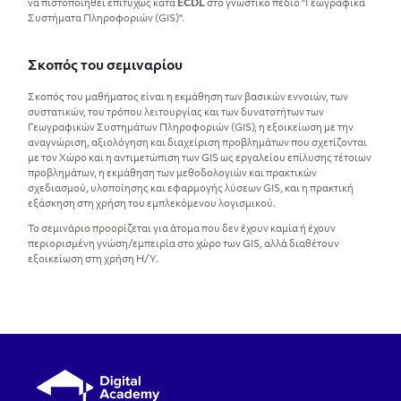
να πιστοποιηθεί επιτυχώς κατά
ECDL
στο γνωστικό πεδίο "Γεωγραφικά
Συστήματα Πληροφοριών (GIS)".
Σκοπός του σεμιναρίου
Σκοπός του μαθήματος είναι η εκμάθηση των βασικών εννοιών, των
συστατικών, του τρόπου λειτουργίας και των δυνατοτήτων των
Γεωγραφικών Συστημάτων Πληροφοριών (GIS), η εξοικείωση με την
αναγνώριση, αξιολόγηση και διαχείριση προβλημάτων που σχετίζονται
με τον Χώρο και η αντιμετώπιση των GIS ως εργαλείου επίλυσης τέτοιων
προβλημάτων, η εκμάθηση των μεθοδολογιών και πρακτικών
σχεδιασμού, υλοποίησης και εφαρμογής λύσεων GIS, και η πρακτική
εξάσκηση στη χρήση του εμπλεκόμενου λογισμικού.
Το σεμινάριο προορίζεται για άτομα που δεν έχουν καμία ή έχουν
περιορισμένη γνώση/εμπειρία στο χώρο των GIS, αλλά διαθέτουν
εξοικείωση στη χρήση Η/Υ.