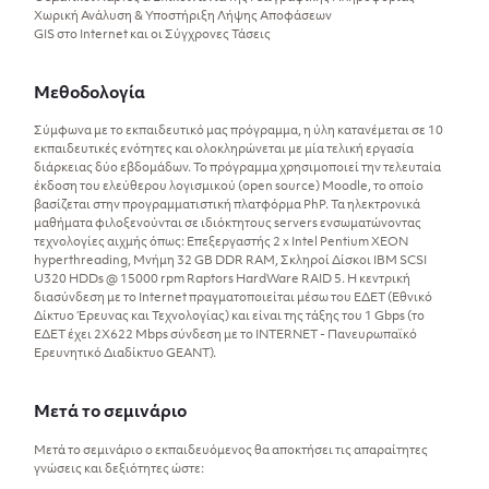
Χωρική Ανάλυση & Υποστήριξη Λήψης Αποφάσεων
GIS στο Internet και οι Σύγχρονες Τάσεις
Μεθοδολογία
Σύμφωνα με το εκπαιδευτικό μας πρόγραμμα, η ύλη κατανέμεται σε 10
εκπαιδευτικές ενότητες και ολοκληρώνεται με μία τελική εργασία
διάρκειας δύο εβδομάδων. Το πρόγραμμα χρησιμοποιεί την τελευταία
έκδοση του ελεύθερου λογισμικού (open source) Moodle, το οποίο
βασίζεται στην προγραμματιστική πλατφόρμα PhP. Τα ηλεκτρονικά
μαθήματα φιλοξενούνται σε ιδιόκτητους servers ενσωματώνοντας
τεχνολογίες αιχμής όπως: Επεξεργαστής 2 x Intel Pentium XEON
hyperthreading, Μνήμη 32 GB DDR RAM, Σκληροί Δίσκοι IBM SCSI
U320 HDDs @ 15000 rpm Raptors HardWare RAID 5. Η κεντρική
διασύνδεση με το Internet πραγματοποιείται μέσω του ΕΔΕΤ (Εθνικό
Δίκτυο Έρευνας και Τεχνολογίας) και είναι της τάξης του 1 Gbps (το
ΕΔΕΤ έχει 2Χ622 Mbps σύνδεση με το INTERNET - Πανευρωπαϊκό
Ερευνητικό Διαδίκτυο GEANT).
Μετά το σεμινάριο
Μετά το σεμινάριο ο εκπαιδευόμενος θα αποκτήσει τις απαραίτητες
γνώσεις και δεξιότητες ώστε: