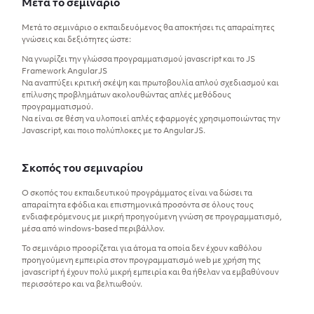
Μετά το σεμινάριο
Μετά το σεμινάριο ο εκπαιδευόμενος θα αποκτήσει τις απαραίτητες
γνώσεις και δεξιότητες ώστε:
Να γνωρίζει την γλώσσα προγραμματισμού javascript και το JS
Framework AngularJS
Nα αναπτύξει κριτική σκέψη και πρωτοβουλία απλού σχεδιασμού και
επίλυσης προβλημάτων ακολουθώντας απλές μεθόδους
προγραμματισμού.
Nα είναι σε θέση να υλοποιεί απλές εφαρμογές χρησιμοποιώντας την
Javascript, και ποιο πολύπλοκες με το AngularJS.
Σκοπός του σεμιναρίου
Ο σκοπός του εκπαιδευτικού προγράμματος είναι να δώσει τα
απαραίτητα εφόδια και επιστημονικά προσόντα σε όλους τους
ενδιαφερόμενους με μικρή προηγούμενη γνώση σε προγραμματισμό,
μέσα από windows-based περιβάλλον.
Το σεμινάριο προορίζεται για άτομα τα οποία δεν έχουν καθόλου
προηγούμενη εμπειρία στον προγραμματισμό web με χρήση της
javascript ή έχουν πολύ μικρή εμπειρία και θα ήθελαν να εμβαθύνουν
περισσότερο και να βελτιωθούν.