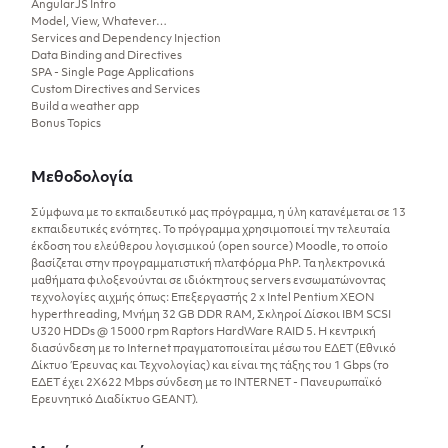
AngularJS Intro
Model, View, Whatever…
Services and Dependency Injection
Data Binding and Directives
SPA - Single Page Applications
Custom Directives and Services
Build a weather app
Bonus Topics
Μεθοδολογία
Σύμφωνα με το εκπαιδευτικό μας πρόγραμμα, η ύλη κατανέμεται σε 13
εκπαιδευτικές ενότητες. Το πρόγραμμα χρησιμοποιεί την τελευταία
έκδοση του ελεύθερου λογισμικού (open source) Moodle, το οποίο
βασίζεται στην προγραμματιστική πλατφόρμα PhP. Τα ηλεκτρονικά
μαθήματα φιλοξενούνται σε ιδιόκτητους servers ενσωματώνοντας
τεχνολογίες αιχμής όπως: Επεξεργαστής 2 x Intel Pentium XEON
hyperthreading, Μνήμη 32 GB DDR RAM, Σκληροί Δίσκοι IBM SCSI
U320 HDDs @ 15000 rpm Raptors HardWare RAID 5. Η κεντρική
διασύνδεση με το Internet πραγματοποιείται μέσω του ΕΔΕΤ (Εθνικό
Δίκτυο Έρευνας και Τεχνολογίας) και είναι της τάξης του 1 Gbps (το
ΕΔΕΤ έχει 2Χ622 Mbps σύνδεση με το INTERNET - Πανευρωπαϊκό
Ερευνητικό Διαδίκτυο GEANT).