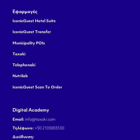
Εφαρμογές
IconicGuest Hotel Suite
IconicGuest Transfer
Municipality POIs
Taxaki
Telephonaki
Nutrilab
IconicGuest Scan To Order
Digital Academy
Email:
info@taxaki.com
Τηλέφωνο:
+30 2103003530
Διεύθυνση: