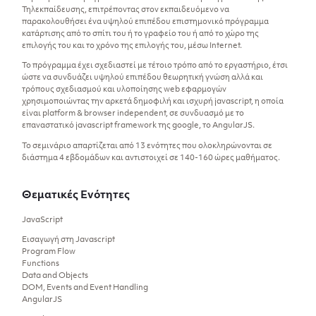
Τηλεκπαίδευσης, επιτρέποντας στον εκπαιδευόμενο να
παρακολουθήσει ένα υψηλού επιπέδου επιστημονικό πρόγραμμα
κατάρτισης από το σπίτι του ή το γραφείο του ή από το χώρο της
επιλογής του και το χρόνο της επιλογής του, μέσω Internet.
Το πρόγραμμα έχει σχεδιαστεί με τέτοιο τρόπο από το εργαστήριο, έτσι
ώστε να συνδυάζει υψηλού επιπέδου θεωρητική γνώση αλλά και
τρόπους σχεδιασμού και υλοποίησης web εφαρμογών
χρησιμοποιώντας την αρκετά δημοφιλή και ισχυρή javascript, η οποία
είναι platform & browser independent, σε συνδυασμό με το
επαναστατικό javascript framework της google, το AngularJS.
Το σεμινάριο απαρτίζεται από 13 ενότητες που ολοκληρώνονται σε
διάστημα 4 εβδομάδων και αντιστοιχεί σε 140-160 ώρες μαθήματος.
Θεματικές Ενότητες
JavaScript
Εισαγωγή στη Javascript
Program Flow
Functions
Data and Objects
DOM, Events and Event Handling
AngularJS