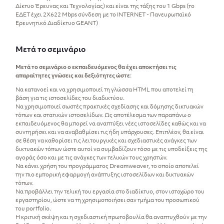
Δίκτυο Έρευνας και Τεχνολογίας) και είναι της τάξης του 1 Gbps (το
ΕΔΕΤ έχει 2Χ622 Mbps σύνδεση με το INTERNET - Πανευρωπαϊκό
Ερευνητικό Διαδίκτυο GEANT)
Μετά το σεμινάριο
Μετά το σεμινάριο ο εκπαιδευόμενος θα έχει αποκτήσει τις
απαραίτητες γνώσεις και δεξιότητες ώστε
:
Να κατανοεί και να χρησιμοποιεί τη γλώσσα HTML που αποτελεί τη
βάση για τις ιστοσελίδες του διαδικτύου.
Να χρησιμοποιεί σωστές πρακτικές σχεδίασης και δόμησης δικτυακών
τόπων και στατικών ιστοσελίδων. Ως αποτέλεσμα των παραπάνω ο
εκπαιδευόμενος θα μπορεί να αναπτύξει νέες ιστοσελίδες καθώς και να
συντηρήσει και να αναβαθμίσει τις ήδη υπάρχουσες. Επιπλέον, θα είναι
σε θέση να καθορίσει τις λειτουργικές και σχεδιαστικές ανάγκες των
δικτυακών τόπων ώστε αυτοί να συμβαδίζουν τόσο με τις υποδείξεις της
αγοράς όσο και με τις ανάγκες των τελικών τους χρηστών.
Να κάνει χρήση του προγράμματος Dreamweaver, το οποίο αποτελεί
την πιο εμπορική εφαρμογή ανάπτυξης ιστοσελίδων και δικτυακών
τόπων.
Να προβάλλει την τελική του εργασία στο διαδίκτυο, στον ιστοχώρο του
εργαστηρίου, ώστε να τη χρησιμοποιήσει σαν τμήμα του προσωπικού
του portfolio.
H κριτική σκέψη και η σχεδιαστική πρωτοβουλία θα αναπτυχθούν με την