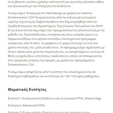
είναι βασικές γνώσεις χρήσης υπολογιστή και αγγλικής γλώσσας καθώς
και εξοικείωση με την πλοήγηση στο διαδίκτυο.
Το σεμινάριο "Εισαγωγή στο Web Design με χρήση του πακέτου
Dreamweaver CS4" διοργανώνεται από την ειδικευμένη εταιρεία
υψηλής τεχνολογίας Digital Academy που δημιουργήθηκε από την
Ομάδα Εισηγητών του Εργαστηρίου Τεχνολογίας Πολυμέσων του ΕΜΠ.
Είναι ένα εντατικό σεμινάριο που πραγματοποιείται αποκλειστικά με την
μέθοδο της Τηλεκπαίδευσης, επιτρέποντας στον εκπαιδευόμενο να
παρακολουθήσει ένα υψηλού επιπέδου επιστημονικό πρόγραμμα
κατάρτισης από το σπίτι, το γραφείο ή το χώρο επιλογής του και στο
χρόνο επιλογής του, μέσω διαδικτύου. Το πρόγραμμα έχει σχεδιαστεί με
τέτοιο τρόπο ώστε μετά την περάτωση του, οι καταρτιζόμενοι να είναι σε
θέση να σχεδιάζουν ιστοτόπους (web sites) οι οποίοι ανταποκρίνονται
στις τρέχουσες ανάγκες της αγοράς, με χρήση του προγράμματος
Dreamweaver CS4.
Το σεμινάριο απαρτίζεται από 9 ενότητες που ολοκληρώνονται σε
διάστημα 4 εβδομάδων και αντιστοιχεί σε 140-160 ώρες μαθήματος.
Θεματικές Ενότητες
Ενότητα 1: Εισαγωγή στο διαδίκτυο και τη γλώσσα HTML: Βασικά tags
Ενότητα 2: Advanced HTML
Ενότητα 3: Εισαγωγή στις βασικές έννοιες του προγράμματος