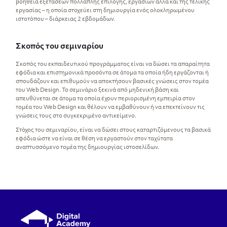
βοήθεια εξετάσεων πολλαπλής επιλογής, εργασιών αλλά και της τελικής
εργασίας – η οποία στοχεύει στη δημιουργία ενός ολοκληρωμένου
ιστοτόπου – διάρκειας 2 εβδομάδων.
Σκοπός του σεμιναρίου
Σκοπός του εκπαιδευτικού προγράμματος είναι να δώσει τα απαραίτητα
εφόδια και επιστημονικά προσόντα σε άτομα τα οποία ήδη εργάζονται ή
σπουδάζουν και επιθυμούν να αποκτήσουν βασικές γνώσεις στον τομέα
του Web Design. Το σεμινάριο ξεκινά από μηδενική βάση και
απευθύνεται σε άτομα τα οποία έχουν περιορισμένη εμπειρία στον
τομέα του Web Design και θέλουν να εμβαθύνουν ή να επεκτείνουν τις
γνώσεις τους στο συγκεκριμένο αντικείμενο.
Στόχος του σεμιναρίου, είναι να δώσει στους καταρτιζόμενους τα βασικά
εφόδια ώστε να είναι σε θέση να εργαστούν στον ταχύτατα
αναπτυσσόμενο τομέα της δημιουργίας ιστοσελίδων.