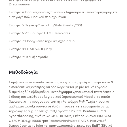
Dreamweaver
Ενότητα 4: Βασικές έννοιες πινάκων / δημιουργία μενού περιήγησης και
εισαγωγή πολυμεσικού περιεχομένου
Ενότητα 5: Τεχνική Cascading Style Sheets (CSS)
Ενότητα 6: Δημιουργία HTML Templates
Ενότητα 7: Προηγμένες τεχνικές σχεδιασμού
Ενότητα 8: HTML5 & JQuery
Ενότητα 9: Τελική εργασία
Μεθοδολογία
Σύμφωνα με το εκπαιδευτικό μας πρόγραμμα, η ύλη κατανέμεται σε 9
εκπαιδευτικές ενότητες και ολοκληρώνεται με μία τελική εργασία
διαρκείας δύο εβδομάδων. Το πρόγραμμα χρησιμοποιεί την τελευταία
έκδοση του ελεύθερου λογισμικού (open source) Moodle, το οποίο
βασίζεται στην προγραμματιστική πλατφόρμα PhP. Τα ηλεκτρονικά
μαθήματα φιλοξενούνται σε ιδιόκτητους servers ενσωματώνοντας
τεχνολογίες αιχμής όπως: Επεξεργαστής 2 x Intel Pentium XEON
hyperthreading, Μνήμη 32 GB DDR RAM, Σκληροί Δίσκοι IBM SCSI
U320 HDDs @ 15000 rpm Raptors HardWare RAID 5. Η κεντρική
διασύνδεση με το Internet πραγματοποιείται μέσω του ΕΔΕΤ (Εθνικό