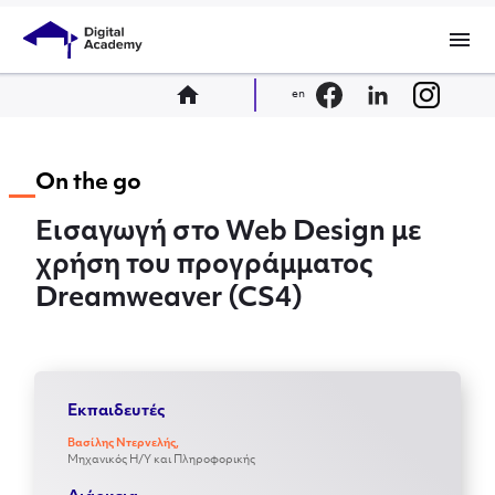
menu
home
en
On the go
Εισαγωγή στο Web Design με
χρήση του προγράμματος
Dreamweaver (CS4)
Εκπαιδευτές
Βασίλης Ντερνελής,
Μηχανικός Η/Υ και Πληροφορικής