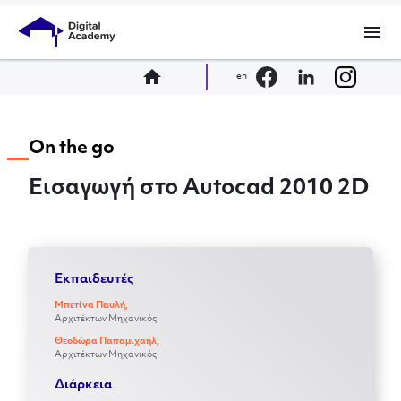
menu
home
en
On the go
Εισαγωγή στο Autocad 2010 2D
Εκπαιδευτές
Μπετίνα Παυλή,
Αρχιτέκτων Μηχανικός
Θεοδώρα Παπαμιχαήλ,
Αρχιτέκτων Μηχανικός
Διάρκεια