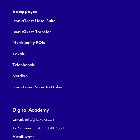
Εφαρμογές
IconicGuest Hotel Suite
IconicGuest Transfer
Municipality POIs
Taxaki
Telephonaki
Nutrilab
IconicGuest Scan To Order
Digital Academy
Email:
info@taxaki.com
Τηλέφωνο:
+30 2103003530
Διεύθυνση: