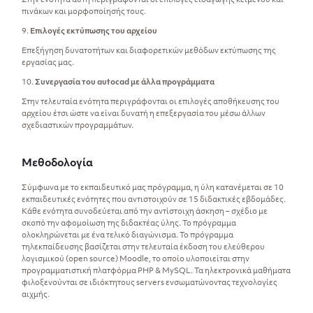
Στην ενότητα αυτή περιγράφονται οι επιλογές εισαγωγής κειμένου και
πινάκων και μορφοποίησής τους.
9.
Επιλογές εκτύπωσης του αρχείου
Επεξήγηση δυνατοτήτων και διαφορετικών μεθόδων εκτύπωσης της
εργασίας μας.
10.
Συνεργασία του autocad με άλλα προγράμματα
Στην τελευταία ενότητα περιγράφονται οι επιλογές αποθήκευσης του
αρχείου έτσι ώστε να είναι δυνατή η επεξεργασία του μέσω άλλων
σχεδιαστικών προγραμμάτων.
Μεθοδολογία
Σύμφωνα με το εκπαιδευτικό μας πρόγραμμα, η ύλη κατανέμεται σε 10
εκπαιδευτικές ενότητες που αντιστοιχούν σε 15 διδακτικές εβδομάδες.
Κάθε ενότητα συνοδεύεται από την αντίστοιχη άσκηση – σχέδιο με
σκοπό την αφομοίωση της διδακτέας ύλης. Το πρόγραμμα
ολοκληρώνεται με ένα τελικό διαγώνισμα. Το πρόγραμμα
τηλεκπαίδευσης βασίζεται στην τελευταία έκδοση του ελεύθερου
λογισμικού (open source) Moodle, το οποίο υλοποιείται στην
προγραμματιστική πλατφόρμα PHP & MySQL. Τα ηλεκτρονικά μαθήματα
φιλοξενούνται σε ιδιόκτητους servers ενσωματώνοντας τεχνολογίες
αιχμής.