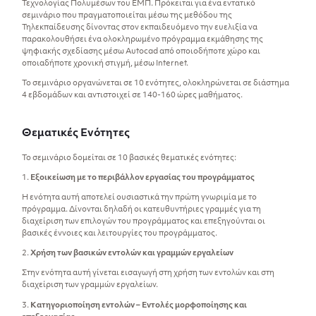
Τεχνολογίας Πολυμέσων του ΕΜΠ. Πρόκειται για ένα εντατικό
σεμινάριο που πραγματοποιείται μέσω της μεθόδου της
Τηλεκπαίδευσης δίνοντας στον εκπαιδευόμενο την ευελιξία να
παρακολουθήσει ένα ολοκληρωμένο πρόγραμμα εκμάθησης της
ψηφιακής σχεδίασης μέσω Autocad από οποιοδήποτε χώρο και
οποιαδήποτε χρονική στιγμή, μέσω Internet.
Το σεμινάριο οργανώνεται σε 10 ενότητες, ολοκληρώνεται σε διάστημα
4 εβδομάδων και αντιστοιχεί σε 140-160 ώρες μαθήματος.
Θεματικές Ενότητες
Το σεμινάριο δομείται σε 10 βασικές θεματικές ενότητες:
1.
Εξοικείωση με το περιβάλλον εργασίας του προγράμματος
Η ενότητα αυτή αποτελεί ουσιαστικά την πρώτη γνωριμία με το
πρόγραμμα. Δίνονται δηλαδή οι κατευθυντήριες γραμμές για τη
διαχείριση των επιλογών του προγράμματος και επεξηγούνται οι
βασικές έννοιες και λειτουργίες του προγράμματος.
2.
Χρήση των βασικών εντολών και γραμμών εργαλείων
Στην ενότητα αυτή γίνεται εισαγωγή στη χρήση των εντολών και στη
διαχείριση των γραμμών εργαλείων.
3.
Κατηγοριοποίηση εντολών – Εντολές μορφοποίησης και