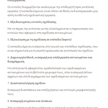
επεξεργασίας
Οι εντολές διαχωρίζονται ανάλογα με την επιθυμητή προς εκτέλεση
εργασία. Ο εκπαιδευόμενος είναι πλέον σε θέση να διεκπεραιώσει μία
απλή συνθετική σχεδιαστική εργασία.
4.
Εξειδικευμένες εντολές σχεδίασης
Με το πέρας της ενότητας αυτής ολοκληρώνεται η παρουσίαση των
εντολών που αφορούν στη σχεδίαση αντικειμένων.
5.
Εξοικείωση με τη σχεδίαση σε επίπεδα (layers)
O εκπαιδευόμενος εισάγεται στη λογική των επιπέδων σχεδίασης, που
είναι σημαντικά για τη σωστή οργάνωση και εκτύπωση του σχεδίου.
6.
Δημιουργία block, εισαγωγή και επεξεργασία αντικειμένου και
διαγράμμιση
Η ενότητα αυτή αφορά στην ομαδοποίηση των σχεδιασμένων
αντικειμένων για το βέλτιστο χειρισμό τους, στην εισαγωγή άλλων
αρχείων και στη διαγράμμιση των σχεδιασμένων αντικειμένων.
7.
Διαστασιολόγηση σχεδίου
Εισαγωγή διαστάσεων και επεξηγήσεων και επιλογές μορφοποίησής
τους.
8.
Εισαγωγή κειμένου και πινάκων